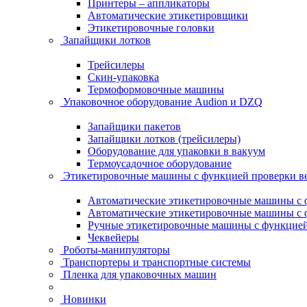
Принтеры – аппликаторы
Автоматические этикетировщики
Этикетировочные головки
Запайщики лотков
Трейсилеры
Скин-упаковка
Термоформовочные машины
Упаковочное оборудование Audion и DZQ
Запайщики пакетов
Запайщики лотков (трейсилеры)
Оборудование для упаковки в вакуум
Термоусадочное оборудование
Этикетировочные машины с функцией проверки 
Автоматические этикетировочные машины с ф
Автоматические этикетировочные машины с ф
Ручные этикетировочные машины с функцией 
Чеквейеры
Роботы-манипуляторы
Транспортеры и транспортные системы
Пленка для упаковочных машин
Новинки