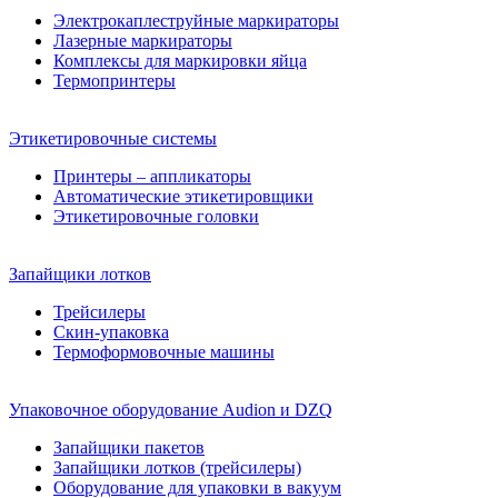
Электрокаплеструйные маркираторы
Лазерные маркираторы
Комплексы для маркировки яйца
Термопринтеры
Этикетировочные системы
Принтеры – аппликаторы
Автоматические этикетировщики
Этикетировочные головки
Запайщики лотков
Трейсилеры
Скин-упаковка
Термоформовочные машины
Упаковочное оборудование Audion и DZQ
Запайщики пакетов
Запайщики лотков (трейсилеры)
Оборудование для упаковки в вакуум