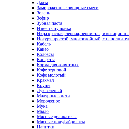
Джем
Замороженные овощные смеси
Зелень
Зефир
Зубная паста
Известь пушонка
Икра красная, черная, зернистая, имитационн
Йогурт простой, многослойный, с наполните
Кабель
Какао
Колбасы
Конфеты
Корма для животных
Кофе зерновой
Кофе молотый
Крахмал
Крупы
Лук зеленый
Малярные кисти
Мороженое
Мука
Мыло
Мясные деликатесы
Мясные полуфабрикаты
Напитки