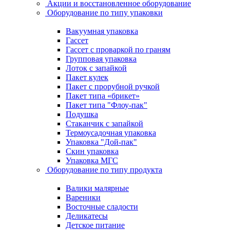
Акции и восстановленное оборудование
Оборудование по типу упаковки
Вакуумная упаковка
Гассет
Гассет с проваркой по граням
Групповая упаковка
Лоток с запайкой
Пакет кулек
Пакет с прорубной ручкой
Пакет типа «брикет»
Пакет типа "Флоу-пак"
Подушка
Стаканчик с запайкой
Термоусадочная упаковка
Упаковка "Дой-пак"
Скин упаковка
Упаковка МГС
Оборудование по типу продукта
Валики малярные
Вареники
Восточные сладости
Деликатесы
Детское питание