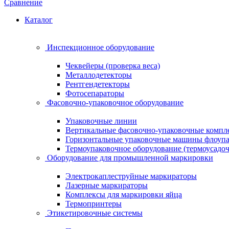
Сравнение
Каталог
Инспекционное оборудование
Чеквейеры (проверка веса)
Металлодетекторы
Рентгендетекторы
Фотосепараторы
Фасовочно-упаковочное оборудование
Упаковочные линии
Вертикальные фасовочно-упаковочные компл
Горизонтальные упаковочные машины флоуп
Термоупаковочное оборудование (термоусадоч
Оборудование для промышленной маркировки
Электрокаплеструйные маркираторы
Лазерные маркираторы
Комплексы для маркировки яйца
Термопринтеры
Этикетировочные системы