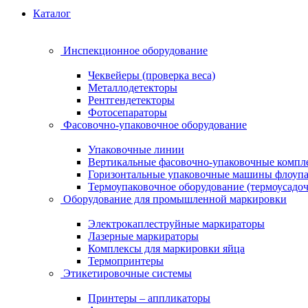
Каталог
Инспекционное оборудование
Чеквейеры (проверка веса)
Металлодетекторы
Рентгендетекторы
Фотосепараторы
Фасовочно-упаковочное оборудование
Упаковочные линии
Вертикальные фасовочно-упаковочные компл
Горизонтальные упаковочные машины флоуп
Термоупаковочное оборудование (термоусадоч
Оборудование для промышленной маркировки
Электрокаплеструйные маркираторы
Лазерные маркираторы
Комплексы для маркировки яйца
Термопринтеры
Этикетировочные системы
Принтеры – аппликаторы