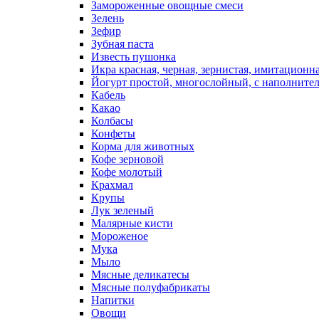
Замороженные овощные смеси
Зелень
Зефир
Зубная паста
Известь пушонка
Икра красная, черная, зернистая, имитационн
Йогурт простой, многослойный, с наполните
Кабель
Какао
Колбасы
Конфеты
Корма для животных
Кофе зерновой
Кофе молотый
Крахмал
Крупы
Лук зеленый
Малярные кисти
Мороженое
Мука
Мыло
Мясные деликатесы
Мясные полуфабрикаты
Напитки
Овощи