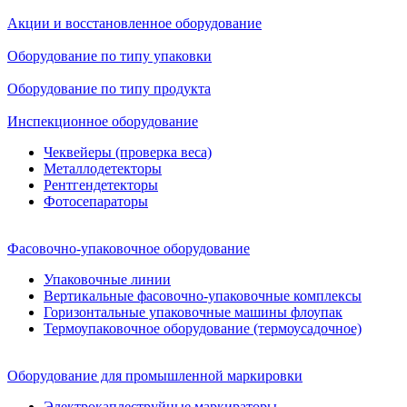
Акции и восстановленное оборудование
Оборудование по типу упаковки
Оборудование по типу продукта
Инспекционное оборудование
Чеквейеры (проверка веса)
Металлодетекторы
Рентгендетекторы
Фотосепараторы
Фасовочно-упаковочное оборудование
Упаковочные линии
Вертикальные фасовочно-упаковочные комплексы
Горизонтальные упаковочные машины флоупак
Термоупаковочное оборудование (термоусадочное)
Оборудование для промышленной маркировки
Электрокаплеструйные маркираторы