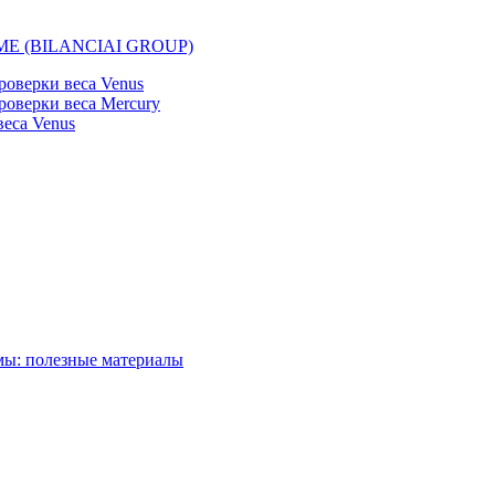
EMME (BILANCIAI GROUP)
оверки веса Venus
оверки веса Mercury
еса Venus
мы: полезные материалы