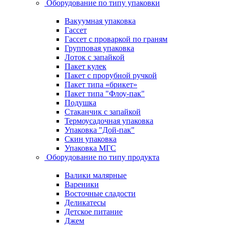
Оборудование по типу упаковки
Вакуумная упаковка
Гассет
Гассет с проваркой по граням
Групповая упаковка
Лоток с запайкой
Пакет кулек
Пакет с прорубной ручкой
Пакет типа «брикет»
Пакет типа "Флоу-пак"
Подушка
Стаканчик с запайкой
Термоусадочная упаковка
Упаковка "Дой-пак"
Скин упаковка
Упаковка МГС
Оборудование по типу продукта
Валики малярные
Вареники
Восточные сладости
Деликатесы
Детское питание
Джем