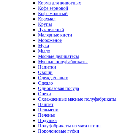
Корма для животных
Кофе зерновой
Кофе молотый
Крахмал
Крупы
Лук зеленый
Малярные кисти
Мороженое
Мука
Мыло
Мясные деликатесы
Мясные полуфабрикаты
Напитки
Овощи
Одежда/пальто
Одеяло
Одноразовая посуда
Орехи
Охлажденные мясные полуфабрикаты
Паштет
Пельмени
Печенье
Подушка
Полуфабрикаты из мяса птицы
Поролоновые губки