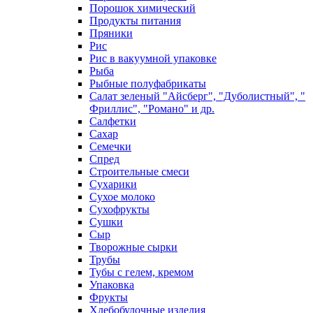
Порошок химический
Продукты питания
Пряники
Рис
Рис в вакуумной упаковке
Рыба
Рыбные полуфабрикаты
Салат зеленый "Айсберг", "Дуболистный", "
Фриллис", "Романо" и др.
Салфетки
Сахар
Семечки
Спред
Строительные смеси
Сухарики
Сухое молоко
Сухофрукты
Сушки
Сыр
Творожные сырки
Трубы
Тубы с гелем, кремом
Упаковка
Фрукты
Хлебобулочные изделия