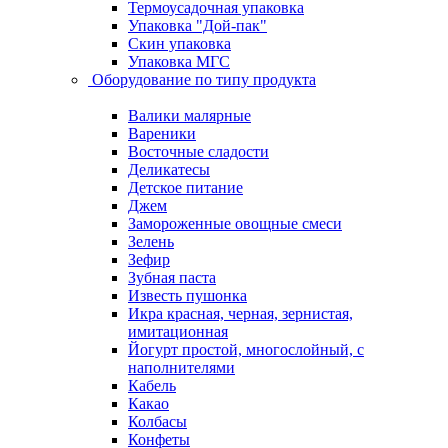
Термоусадочная упаковка
Упаковка "Дой-пак"
Скин упаковка
Упаковка МГС
Оборудование по типу продукта
Валики малярные
Вареники
Восточные сладости
Деликатесы
Детское питание
Джем
Замороженные овощные смеси
Зелень
Зефир
Зубная паста
Известь пушонка
Икра красная, черная, зернистая,
имитационная
Йогурт простой, многослойный, с
наполнителями
Кабель
Какао
Колбасы
Конфеты