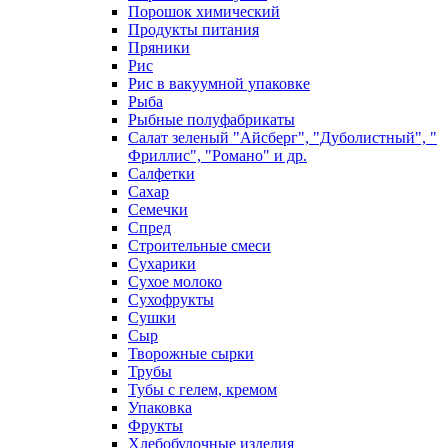
Порошок химический
Продукты питания
Пряники
Рис
Рис в вакуумной упаковке
Рыба
Рыбные полуфабрикаты
Салат зеленый "Айсберг", "Дуболистный", "
Фриллис", "Романо" и др.
Салфетки
Сахар
Семечки
Спред
Строительные смеси
Сухарики
Сухое молоко
Сухофрукты
Сушки
Сыр
Творожные сырки
Трубы
Тубы с гелем, кремом
Упаковка
Фрукты
Хлебобулочные изделия