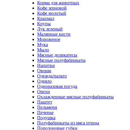
Корма для животных
Кофе зерновой
Кофе молотый
Крахмал
Крупы
Лук зеленый
Малярные кисти
Мороженое
Мука
Мыло
Мясные деликатесы
Мясные полуфабрикаты
Напитки
Овощи
Одежда/пальто
Одеяло
Одноразовая посуда
Орехи
Охлажденные мясные полуфабрикаты
Паштет
Пельмени
Печенье
Подушка
Полуфабрикаты из мяса птицы
Поролоновые губки