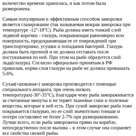
количество времени хранилась, и как потом была
разморожена.
Самым популярным и эффективным способом заморозки
является глазирование (так называемая мокрая заморозка при
температуре -12°-18°С). Рыба должна иметь тонкий слой
ледяной корочки - глазурь, покрывающая равномерно всю
поверхность, предохраняющая ее от повреждений при
транспортировке, усушки и попадания бактерий. Глазурь
должна быть прочной и не должна отставать после
постукивания по ней. При этом на рыбе образуется слой
льда(глазурь). Согласно официально принятым в РФ
правилам, норма слоя глазури на рыбе не должна превышать
5-6%.
Сухая(«шоковая») заморозка производится с помощью
специального аппарата, при очень низких
температурах(-30°-35°С), благодаря чему рыба замораживается
за считанные минуты и не теряет тканевые соки и полезные
вещества, которые в ней есть. При сухой заморозке рыба тоже
покрывается глазурью, но ее слой значительно тоньше и
потери составляют не более 2-7% при размораживании.
Лучше всего, если рыба заморожена прямо на корабле,
непосредственно после вылова – в этом случае она сохраняет
все свойства свежей рыбы.