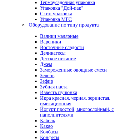
Термоусадочная упаковка
Упаковка "Дой-пак"
Скин упаковка
Упаковка МГС
Оборудование по типу продукта
Валики малярные
Вареники
Восточные сладости
Деликатесы
Детское питание
Джем
Замороженные овощные смеси
Зелень
Зефир
Зубная паста
Известь пушонка
Икра красная, черная, зернистая,
имитационная
Йогурт простой, многослойный, с
наполнителями
Кабель
Какао
Колбасы
Конфеты