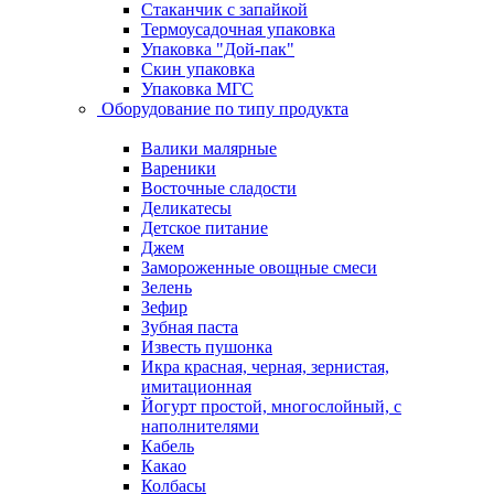
Стаканчик с запайкой
Термоусадочная упаковка
Упаковка "Дой-пак"
Скин упаковка
Упаковка МГС
Оборудование по типу продукта
Валики малярные
Вареники
Восточные сладости
Деликатесы
Детское питание
Джем
Замороженные овощные смеси
Зелень
Зефир
Зубная паста
Известь пушонка
Икра красная, черная, зернистая,
имитационная
Йогурт простой, многослойный, с
наполнителями
Кабель
Какао
Колбасы