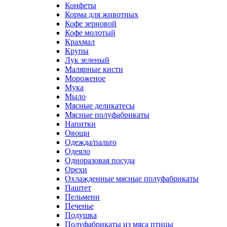
Конфеты
Корма для животных
Кофе зерновой
Кофе молотый
Крахмал
Крупы
Лук зеленый
Малярные кисти
Мороженое
Мука
Мыло
Мясные деликатесы
Мясные полуфабрикаты
Напитки
Овощи
Одежда/пальто
Одеяло
Одноразовая посуда
Орехи
Охлажденные мясные полуфабрикаты
Паштет
Пельмени
Печенье
Подушка
Полуфабрикаты из мяса птицы