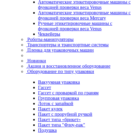
Автоматические этикетировочные машины с
функцией проверки веса Venus
Автоматические этикетировочные машины с
функцией проверки веса Mercury
Ручные этикетировочные машины с
функцией проверки веса Venus
Чеквейеры
Роботы-манипуляторы
Транспортеры и транспортные системы
Пленка для упаковочных машин
Новинки
Акции и восстановленное оборудование
Оборудование по типу упаковки
Вакуумная упаковка
Гассет
Гассет с проваркой по граням
Групповая упаковка
Лоток с запайкой
Пакет кулек
Пакет с прорубной ручкой
Пакет типа «брикет»
Пакет типа "Флоу-пак"
Подушка