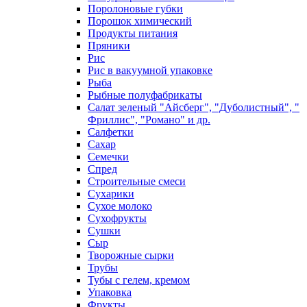
Поролоновые губки
Порошок химический
Продукты питания
Пряники
Рис
Рис в вакуумной упаковке
Рыба
Рыбные полуфабрикаты
Салат зеленый "Айсберг", "Дуболистный", "
Фриллис", "Романо" и др.
Салфетки
Сахар
Семечки
Спред
Строительные смеси
Сухарики
Сухое молоко
Сухофрукты
Сушки
Сыр
Творожные сырки
Трубы
Тубы с гелем, кремом
Упаковка
Фрукты