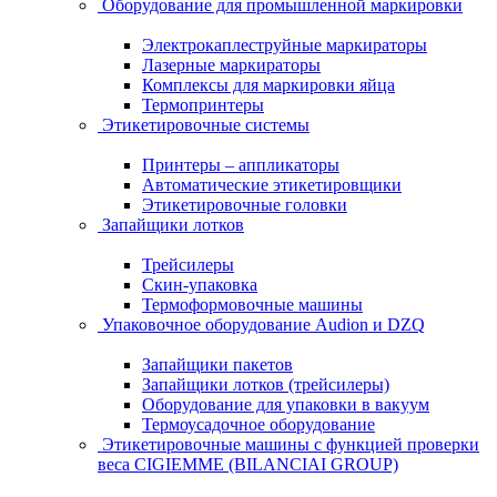
Оборудование для промышленной маркировки
Электрокаплеструйные маркираторы
Лазерные маркираторы
Комплексы для маркировки яйца
Термопринтеры
Этикетировочные системы
Принтеры – аппликаторы
Автоматические этикетировщики
Этикетировочные головки
Запайщики лотков
Трейсилеры
Скин-упаковка
Термоформовочные машины
Упаковочное оборудование Audion и DZQ
Запайщики пакетов
Запайщики лотков (трейсилеры)
Оборудование для упаковки в вакуум
Термоусадочное оборудование
Этикетировочные машины с функцией проверки
веса CIGIEMME (BILANCIAI GROUP)