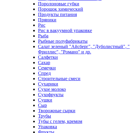
Поролоновые губки
Порошок химический
Продукты питания
Пряники
Рис
Рис в вакуумной упаковке
Рыба
Рыбные полуфабрикаты
Салат зеленый "Айсберг", "Дуболистный", "
Фриллис", "Романо" и др.
Салфетки
Сахар
Семечки
Спред
Строительные смеси
Сухарики
Сухое молоко
Сухофрукты
Сушки
Сыр
Творожные сырки
Трубы
Тубы с гелем, кремом
Упаковка
Фрукты