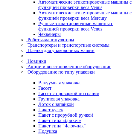
Автоматические этикетировочные машины с
функцией проверки веса Venus
Автоматические этикетировочные машины с
функцией проверки веса Mercury
Ручные этикетировочные машины с
функцией проверки веса Venus
Чеквейеры
Роботы-манипуляторы
Транспортеры и транспортные системы
Пленка для упаковочных машин
Новинки
Акции и восстановленное оборудование
Оборудование по типу упаковки
Вакуумная упаковка
Гассет
Гассет с проваркой по граням
Групповая упаковка
Лоток с запайкой
Пакет кулек
Пакет с прорубной ручкой
Пакет типа «брикет»
Пакет типа "Флоу-пак"
Подушка