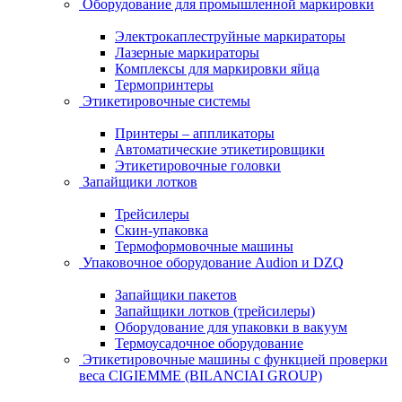
Оборудование для промышленной маркировки
Электрокаплеструйные маркираторы
Лазерные маркираторы
Комплексы для маркировки яйца
Термопринтеры
Этикетировочные системы
Принтеры – аппликаторы
Автоматические этикетировщики
Этикетировочные головки
Запайщики лотков
Трейсилеры
Скин-упаковка
Термоформовочные машины
Упаковочное оборудование Audion и DZQ
Запайщики пакетов
Запайщики лотков (трейсилеры)
Оборудование для упаковки в вакуум
Термоусадочное оборудование
Этикетировочные машины с функцией проверки
веса CIGIEMME (BILANCIAI GROUP)