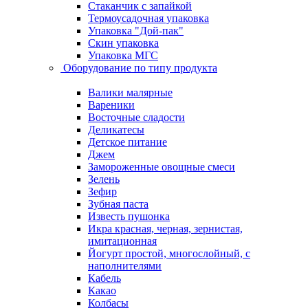
Стаканчик с запайкой
Термоусадочная упаковка
Упаковка "Дой-пак"
Скин упаковка
Упаковка МГС
Оборудование по типу продукта
Валики малярные
Вареники
Восточные сладости
Деликатесы
Детское питание
Джем
Замороженные овощные смеси
Зелень
Зефир
Зубная паста
Известь пушонка
Икра красная, черная, зернистая,
имитационная
Йогурт простой, многослойный, с
наполнителями
Кабель
Какао
Колбасы