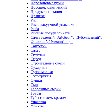
Поролоновые губки
Порошок химический
Продукты питания
Пряники
Рис
Рис в вакуумной упаковке
Рыба
Рыбные полуфабрикаты
Салат зеленый "Айсберг", "Дуболистный", "
Фриллис", "Романо" и др.
Салфетки
Сахар
Семечки
Спред
Строительные смеси
Сухарики
Сухое молоко
Сухофрукты
Сушки
Сыр
Творожные сырки
Трубы
Тубы с гелем, кремом
Упаковка
Фрукты