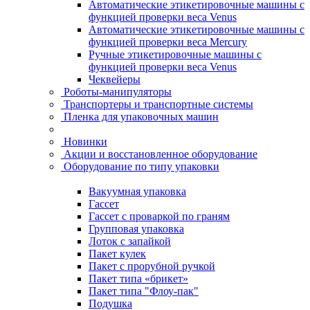
Автоматические этикетировочные машины с
функцией проверки веса Venus
Автоматические этикетировочные машины с
функцией проверки веса Mercury
Ручные этикетировочные машины с
функцией проверки веса Venus
Чеквейеры
Роботы-манипуляторы
Транспортеры и транспортные системы
Пленка для упаковочных машин
Новинки
Акции и восстановленное оборудование
Оборудование по типу упаковки
Вакуумная упаковка
Гассет
Гассет с проваркой по граням
Групповая упаковка
Лоток с запайкой
Пакет кулек
Пакет с прорубной ручкой
Пакет типа «брикет»
Пакет типа "Флоу-пак"
Подушка