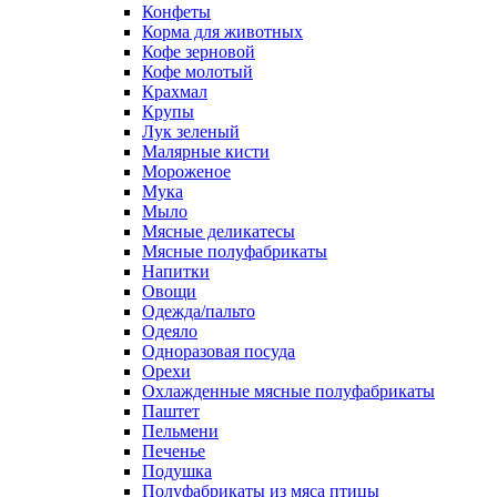
Конфеты
Корма для животных
Кофе зерновой
Кофе молотый
Крахмал
Крупы
Лук зеленый
Малярные кисти
Мороженое
Мука
Мыло
Мясные деликатесы
Мясные полуфабрикаты
Напитки
Овощи
Одежда/пальто
Одеяло
Одноразовая посуда
Орехи
Охлажденные мясные полуфабрикаты
Паштет
Пельмени
Печенье
Подушка
Полуфабрикаты из мяса птицы