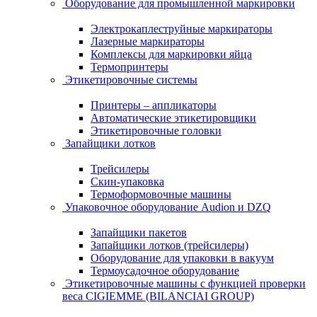
Оборудование для промышленной маркировки
Электрокаплеструйные маркираторы
Лазерные маркираторы
Комплексы для маркировки яйца
Термопринтеры
Этикетировочные системы
Принтеры – аппликаторы
Автоматические этикетировщики
Этикетировочные головки
Запайщики лотков
Трейсилеры
Скин-упаковка
Термоформовочные машины
Упаковочное оборудование Audion и DZQ
Запайщики пакетов
Запайщики лотков (трейсилеры)
Оборудование для упаковки в вакуум
Термоусадочное оборудование
Этикетировочные машины с функцией проверки
веса CIGIEMME (BILANCIAI GROUP)