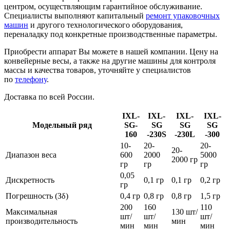
центром, осуществляющим гарантийное обслуживание.
Специалисты выполняют капитальный
ремонт упаковочных
машин
и другого технологического оборудования,
переналадку под конкретные производственные параметры.
Приобрести аппарат Вы можете в нашей компании. Цену на
конвейерные весы, а также на другие машины для контроля
массы и качества товаров, уточняйте у специалистов
по
телефону
.
Доставка по всей России.
IXL-
IXL-
IXL-
IXL-
Модельный ряд
SG-
SG
SG
SG
160
-230S
-230L
-300
10-
20-
20-
20-
Диапазон веса
600
2000
5000
2000 гр
гр
гр
гр
0,05
Дискретность
0,1 гр
0,1 гр
0,2 гр
гр
Погрешность (Зδ)
0,4 гр
0,8 гр
0,8 гр
1,5 гр
200
160
110
Максимальная
130 шт/
шт/
шт/
шт/
производительность
мин
мин
мин
мин