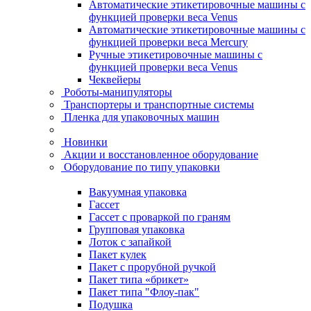
Автоматические этикетировочные машины с
функцией проверки веса Venus
Автоматические этикетировочные машины с
функцией проверки веса Mercury
Ручные этикетировочные машины с
функцией проверки веса Venus
Чеквейеры
Роботы-манипуляторы
Транспортеры и транспортные системы
Пленка для упаковочных машин
Новинки
Акции и восстановленное оборудование
Оборудование по типу упаковки
Вакуумная упаковка
Гассет
Гассет с проваркой по граням
Групповая упаковка
Лоток с запайкой
Пакет кулек
Пакет с прорубной ручкой
Пакет типа «брикет»
Пакет типа "Флоу-пак"
Подушка