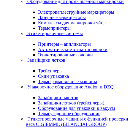
Оборудование для промышленной маркировки
Электрокаплеструйные маркираторы
Лазерные маркираторы
Комплексы для маркировки яйца
Термопринтеры
Этикетировочные системы
Принтеры – аппликаторы
Автоматические этикетировщики
Этикетировочные головки
Запайщики лотков
Трейсилеры
Скин-упаковка
Термоформовочные машины
Упаковочное оборудование Audion и DZQ
Запайщики пакетов
Запайщики лотков (трейсилеры)
Оборудование для упаковки в вакуум
Термоусадочное оборудование
Этикетировочные машины с функцией проверки
веса CIGIEMME (BILANCIAI GROUP)