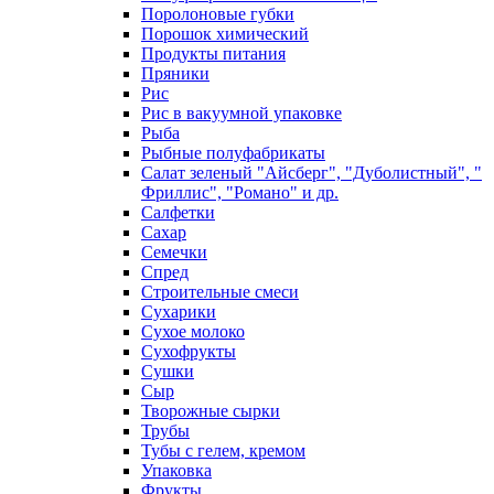
Поролоновые губки
Порошок химический
Продукты питания
Пряники
Рис
Рис в вакуумной упаковке
Рыба
Рыбные полуфабрикаты
Салат зеленый "Айсберг", "Дуболистный", "
Фриллис", "Романо" и др.
Салфетки
Сахар
Семечки
Спред
Строительные смеси
Сухарики
Сухое молоко
Сухофрукты
Сушки
Сыр
Творожные сырки
Трубы
Тубы с гелем, кремом
Упаковка
Фрукты