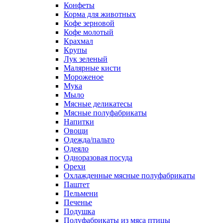
Конфеты
Корма для животных
Кофе зерновой
Кофе молотый
Крахмал
Крупы
Лук зеленый
Малярные кисти
Мороженое
Мука
Мыло
Мясные деликатесы
Мясные полуфабрикаты
Напитки
Овощи
Одежда/пальто
Одеяло
Одноразовая посуда
Орехи
Охлажденные мясные полуфабрикаты
Паштет
Пельмени
Печенье
Подушка
Полуфабрикаты из мяса птицы