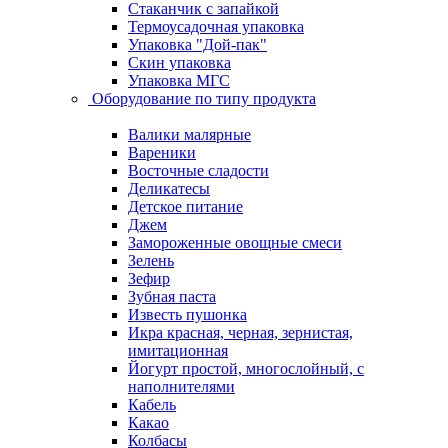
Стаканчик с запайкой
Термоусадочная упаковка
Упаковка "Дой-пак"
Скин упаковка
Упаковка МГС
Оборудование по типу продукта
Валики малярные
Вареники
Восточные сладости
Деликатесы
Детское питание
Джем
Замороженные овощные смеси
Зелень
Зефир
Зубная паста
Известь пушонка
Икра красная, черная, зернистая,
имитационная
Йогурт простой, многослойный, с
наполнителями
Кабель
Какао
Колбасы