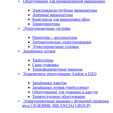
Оборудование для промышленной маркировки
Электрокаплеструйные маркираторы
Лазерные маркираторы
Комплексы для маркировки яйца
Термопринтеры
Этикетировочные системы
Принтеры – аппликаторы
Автоматические этикетировщики
Этикетировочные головки
Запайщики лотков
Трейсилеры
Скин-упаковка
Термоформовочные машины
Упаковочное оборудование Audion и DZQ
Запайщики пакетов
Запайщики лотков (трейсилеры)
Оборудование для упаковки в вакуум
Термоусадочное оборудование
Этикетировочные машины с функцией проверки
веса CIGIEMME (BILANCIAI GROUP)