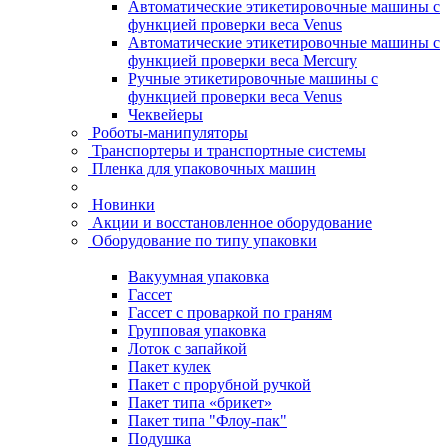
Автоматические этикетировочные машины с
функцией проверки веса Venus
Автоматические этикетировочные машины с
функцией проверки веса Mercury
Ручные этикетировочные машины с
функцией проверки веса Venus
Чеквейеры
Роботы-манипуляторы
Транспортеры и транспортные системы
Пленка для упаковочных машин
Новинки
Акции и восстановленное оборудование
Оборудование по типу упаковки
Вакуумная упаковка
Гассет
Гассет с проваркой по граням
Групповая упаковка
Лоток с запайкой
Пакет кулек
Пакет с прорубной ручкой
Пакет типа «брикет»
Пакет типа "Флоу-пак"
Подушка