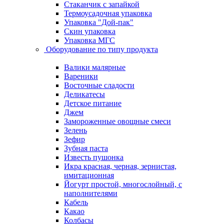
Стаканчик с запайкой
Термоусадочная упаковка
Упаковка "Дой-пак"
Скин упаковка
Упаковка МГС
Оборудование по типу продукта
Валики малярные
Вареники
Восточные сладости
Деликатесы
Детское питание
Джем
Замороженные овощные смеси
Зелень
Зефир
Зубная паста
Известь пушонка
Икра красная, черная, зернистая,
имитационная
Йогурт простой, многослойный, с
наполнителями
Кабель
Какао
Колбасы