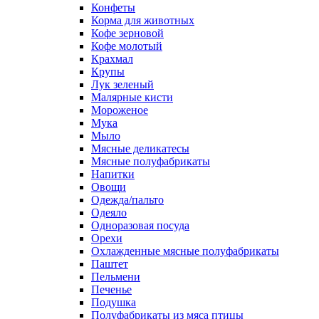
Конфеты
Корма для животных
Кофе зерновой
Кофе молотый
Крахмал
Крупы
Лук зеленый
Малярные кисти
Мороженое
Мука
Мыло
Мясные деликатесы
Мясные полуфабрикаты
Напитки
Овощи
Одежда/пальто
Одеяло
Одноразовая посуда
Орехи
Охлажденные мясные полуфабрикаты
Паштет
Пельмени
Печенье
Подушка
Полуфабрикаты из мяса птицы