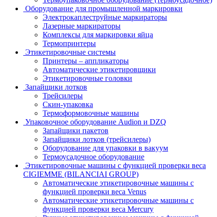
Оборудование для промышленной маркировки
Электрокаплеструйные маркираторы
Лазерные маркираторы
Комплексы для маркировки яйца
Термопринтеры
Этикетировочные системы
Принтеры – аппликаторы
Автоматические этикетировщики
Этикетировочные головки
Запайщики лотков
Трейсилеры
Скин-упаковка
Термоформовочные машины
Упаковочное оборудование Audion и DZQ
Запайщики пакетов
Запайщики лотков (трейсилеры)
Оборудование для упаковки в вакуум
Термоусадочное оборудование
Этикетировочные машины с функцией проверки веса
CIGIEMME (BILANCIAI GROUP)
Автоматические этикетировочные машины с
функцией проверки веса Venus
Автоматические этикетировочные машины с
функцией проверки веса Mercury