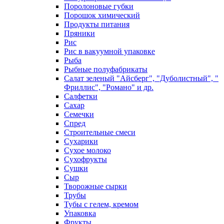
Поролоновые губки
Порошок химический
Продукты питания
Пряники
Рис
Рис в вакуумной упаковке
Рыба
Рыбные полуфабрикаты
Салат зеленый "Айсберг", "Дуболистный", "
Фриллис", "Романо" и др.
Салфетки
Сахар
Семечки
Спред
Строительные смеси
Сухарики
Сухое молоко
Сухофрукты
Сушки
Сыр
Творожные сырки
Трубы
Тубы с гелем, кремом
Упаковка
Фрукты