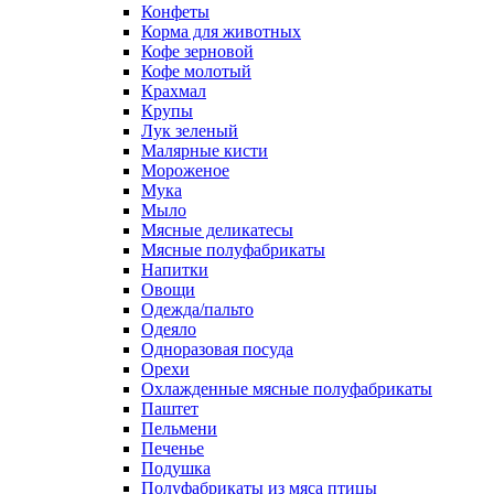
Конфеты
Корма для животных
Кофе зерновой
Кофе молотый
Крахмал
Крупы
Лук зеленый
Малярные кисти
Мороженое
Мука
Мыло
Мясные деликатесы
Мясные полуфабрикаты
Напитки
Овощи
Одежда/пальто
Одеяло
Одноразовая посуда
Орехи
Охлажденные мясные полуфабрикаты
Паштет
Пельмени
Печенье
Подушка
Полуфабрикаты из мяса птицы