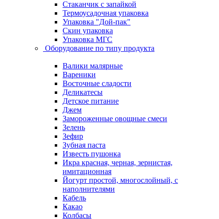
Стаканчик с запайкой
Термоусадочная упаковка
Упаковка "Дой-пак"
Скин упаковка
Упаковка МГС
Оборудование по типу продукта
Валики малярные
Вареники
Восточные сладости
Деликатесы
Детское питание
Джем
Замороженные овощные смеси
Зелень
Зефир
Зубная паста
Известь пушонка
Икра красная, черная, зернистая,
имитационная
Йогурт простой, многослойный, с
наполнителями
Кабель
Какао
Колбасы