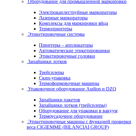
Оборудование для промышленной маркировки
Электрокаплеструйные маркираторы
Лазерные маркираторы
Комплексы для маркировки яйца
Термопринтеры
Этикетировочные системы
Принтеры – аппликаторы
Автоматические этикетировщики
Этикетировочные головки
Запайщики лотков
Трейсилеры
Скин-упаковка
Термоформовочные машины
Упаковочное оборудование Audion и DZQ
Запайщики пакетов
Запайщики лотков (трейсилеры)
Оборудование для упаковки в вакуум
Термоусадочное оборудование
Этикетировочные машины с функцией проверки
веса CIGIEMME (BILANCIAI GROUP)