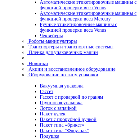
Автоматические этикетировочные машины с
функцией проверки веса Venus
Автоматические этикетировочные машины с
функцией проверки веса Mercury
Ручные этикетировочные машины с
функцией проверки веса Venus
Чеквейеры
Роботы-манипуляторы
Транспортеры и транспортные системы
Пленка для упаковочных машин
Новинки
Акции и восстановленное оборудование
Оборудование по типу упаковки
Вакуумная упаковка
Гассет
Гассет с проваркой по граням
Групповая упаковка
Лоток с запайкой
Пакет кулек
Пакет с прорубной ручкой
Пакет типа «брикет»
Пакет типа "Флоу-пак"
Подушка