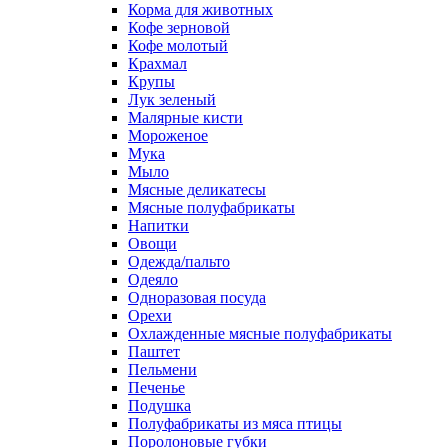
Корма для животных
Кофе зерновой
Кофе молотый
Крахмал
Крупы
Лук зеленый
Малярные кисти
Мороженое
Мука
Мыло
Мясные деликатесы
Мясные полуфабрикаты
Напитки
Овощи
Одежда/пальто
Одеяло
Одноразовая посуда
Орехи
Охлажденные мясные полуфабрикаты
Паштет
Пельмени
Печенье
Подушка
Полуфабрикаты из мяса птицы
Поролоновые губки