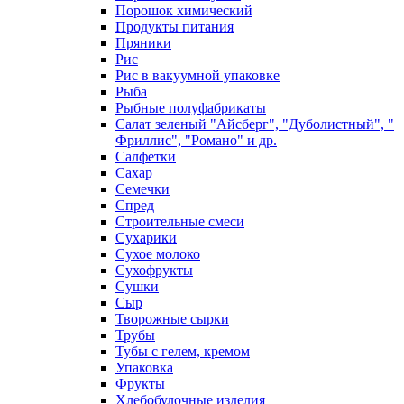
Порошок химический
Продукты питания
Пряники
Рис
Рис в вакуумной упаковке
Рыба
Рыбные полуфабрикаты
Салат зеленый "Айсберг", "Дуболистный", "
Фриллис", "Романо" и др.
Салфетки
Сахар
Семечки
Спред
Строительные смеси
Сухарики
Сухое молоко
Сухофрукты
Сушки
Сыр
Творожные сырки
Трубы
Тубы с гелем, кремом
Упаковка
Фрукты
Хлебобулочные изделия