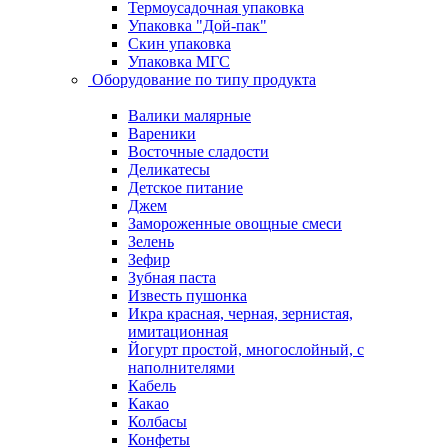
Термоусадочная упаковка
Упаковка "Дой-пак"
Скин упаковка
Упаковка МГС
Оборудование по типу продукта
Валики малярные
Вареники
Восточные сладости
Деликатесы
Детское питание
Джем
Замороженные овощные смеси
Зелень
Зефир
Зубная паста
Известь пушонка
Икра красная, черная, зернистая,
имитационная
Йогурт простой, многослойный, с
наполнителями
Кабель
Какао
Колбасы
Конфеты