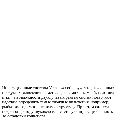
Инспекционные системы Vemata-xr обнаружат в упакованных
продуктах включения из металла, керамики, камней, пластика
и т.п., а возможности двухлучевых ренген-систем позволяют
надежно определить самые сложные включения, например,
рыбьи кости, имеющие полую структуру. При этом система
подаст оператору звуковую или световую индикацию, вплоть
до остановки конвейера.