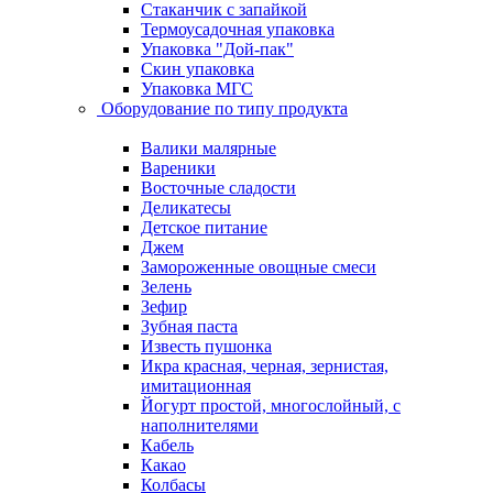
Стаканчик с запайкой
Термоусадочная упаковка
Упаковка "Дой-пак"
Скин упаковка
Упаковка МГС
Оборудование по типу продукта
Валики малярные
Вареники
Восточные сладости
Деликатесы
Детское питание
Джем
Замороженные овощные смеси
Зелень
Зефир
Зубная паста
Известь пушонка
Икра красная, черная, зернистая,
имитационная
Йогурт простой, многослойный, с
наполнителями
Кабель
Какао
Колбасы