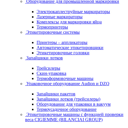
Оборудование для промышленной маркировки
Электрокаплеструйные маркираторы
Лазерные маркираторы
Комплексы для маркировки яйца
Термопринтеры
Этикетировочные системы
Принтеры – аппликаторы
Автоматические этикетировщики
Этикетировочные головки
Запайщики лотков
Трейсилеры
Скин-упаковка
Термоформовочные машины
Упаковочное оборудование Audion и DZQ
Запайщики пакетов
Запайщики лотков (трейсилеры)
Оборудование для упаковки в вакуум
Термоусадочное оборудование
Этикетировочные машины с функцией проверки
веса CIGIEMME (BILANCIAI GROUP)