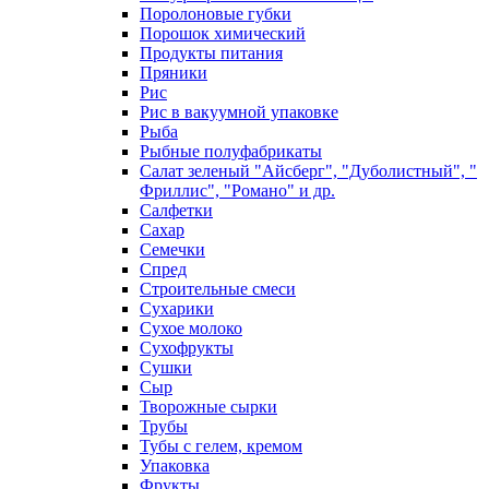
Поролоновые губки
Порошок химический
Продукты питания
Пряники
Рис
Рис в вакуумной упаковке
Рыба
Рыбные полуфабрикаты
Салат зеленый "Айсберг", "Дуболистный", "
Фриллис", "Романо" и др.
Салфетки
Сахар
Семечки
Спред
Строительные смеси
Сухарики
Сухое молоко
Сухофрукты
Сушки
Сыр
Творожные сырки
Трубы
Тубы с гелем, кремом
Упаковка
Фрукты