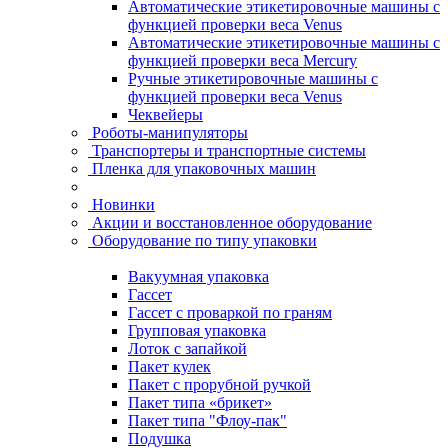
Автоматические этикетировочные машины с
функцией проверки веса Venus
Автоматические этикетировочные машины с
функцией проверки веса Mercury
Ручные этикетировочные машины с
функцией проверки веса Venus
Чеквейеры
Роботы-манипуляторы
Транспортеры и транспортные системы
Пленка для упаковочных машин
Новинки
Акции и восстановленное оборудование
Оборудование по типу упаковки
Вакуумная упаковка
Гассет
Гассет с проваркой по граням
Групповая упаковка
Лоток с запайкой
Пакет кулек
Пакет с прорубной ручкой
Пакет типа «брикет»
Пакет типа "Флоу-пак"
Подушка