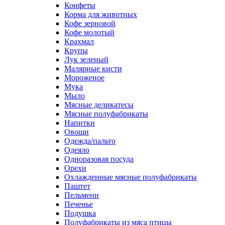
Конфеты
Корма для животных
Кофе зерновой
Кофе молотый
Крахмал
Крупы
Лук зеленый
Малярные кисти
Мороженое
Мука
Мыло
Мясные деликатесы
Мясные полуфабрикаты
Напитки
Овощи
Одежда/пальто
Одеяло
Одноразовая посуда
Орехи
Охлажденные мясные полуфабрикаты
Паштет
Пельмени
Печенье
Подушка
Полуфабрикаты из мяса птицы