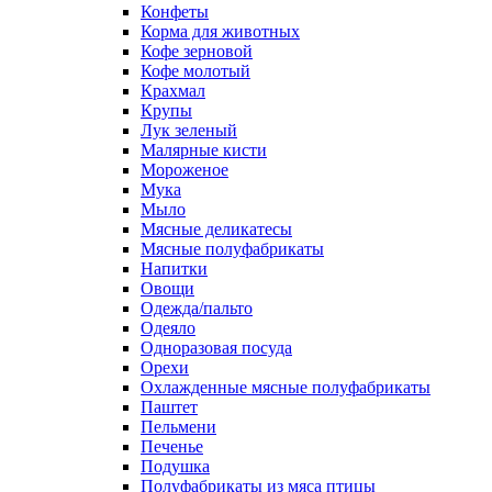
Конфеты
Корма для животных
Кофе зерновой
Кофе молотый
Крахмал
Крупы
Лук зеленый
Малярные кисти
Мороженое
Мука
Мыло
Мясные деликатесы
Мясные полуфабрикаты
Напитки
Овощи
Одежда/пальто
Одеяло
Одноразовая посуда
Орехи
Охлажденные мясные полуфабрикаты
Паштет
Пельмени
Печенье
Подушка
Полуфабрикаты из мяса птицы