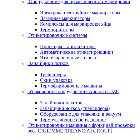
Оборудование для промышленной маркировки
Электрокаплеструйные маркираторы
Лазерные маркираторы
Комплексы для маркировки яйца
Термопринтеры
Этикетировочные системы
Принтеры – аппликаторы
Автоматические этикетировщики
Этикетировочные головки
Запайщики лотков
Трейсилеры
Скин-упаковка
Термоформовочные машины
Упаковочное оборудование Audion и DZQ
Запайщики пакетов
Запайщики лотков (трейсилеры)
Оборудование для упаковки в вакуум
Термоусадочное оборудование
Этикетировочные машины с функцией проверки
веса CIGIEMME (BILANCIAI GROUP)