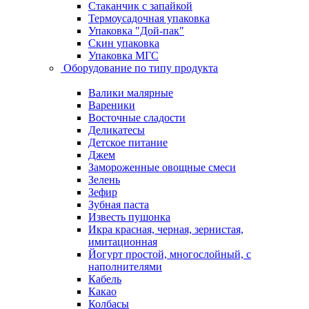
Стаканчик с запайкой
Термоусадочная упаковка
Упаковка "Дой-пак"
Скин упаковка
Упаковка МГС
Оборудование по типу продукта
Валики малярные
Вареники
Восточные сладости
Деликатесы
Детское питание
Джем
Замороженные овощные смеси
Зелень
Зефир
Зубная паста
Известь пушонка
Икра красная, черная, зернистая,
имитационная
Йогурт простой, многослойный, с
наполнителями
Кабель
Какао
Колбасы