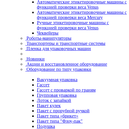
Автоматические этикетировочные машины с
функцией проверки веса Venus
Автоматические этикетировочные машины с
функцией проверки веса Mercury
Ручные этикетировочные машины с
функцией проверки веса Venus
Чеквейеры
Роботы-манипуляторы
Транспортеры и транспортные системы
Пленка для упаковочных машин
Новинки
Акции и восстановленное оборудование
Оборудование по типу упаковки
Вакуумная упаковка
Гассет
Гассет с проваркой по граням
Групповая упаковка
Лоток с запайкой
Пакет кулек
Пакет с прорубной ручкой
Пакет типа «брикет»
Пакет типа "Флоу-пак"
Подушка