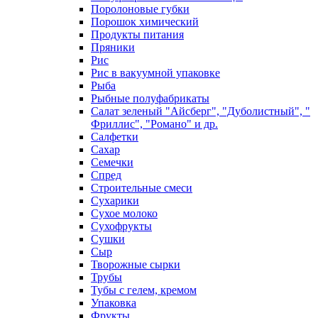
Поролоновые губки
Порошок химический
Продукты питания
Пряники
Рис
Рис в вакуумной упаковке
Рыба
Рыбные полуфабрикаты
Салат зеленый "Айсберг", "Дуболистный", "
Фриллис", "Романо" и др.
Салфетки
Сахар
Семечки
Спред
Строительные смеси
Сухарики
Сухое молоко
Сухофрукты
Сушки
Сыр
Творожные сырки
Трубы
Тубы с гелем, кремом
Упаковка
Фрукты