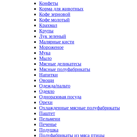
Конфеты
Корма для животных
Кофе зерновой
Кофе молотый
Крахмал
Крупы
Лук зеленый
Малярные кисти
Мороженое
Мука
Мыло
Мясные деликатесы
Мясные полуфабрикаты
Напитки
Овощи
Одежда/пальто
Одеяло
Одноразовая посуда
Орехи
Охлажденные мясные полуфабрикаты
Паштет
Пельмени
Печенье
Подушка
Полуфабрикаты из мяса птицы