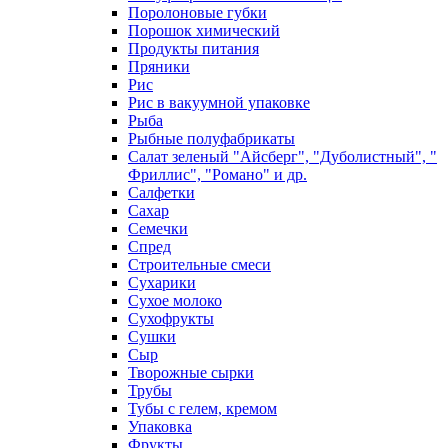
Поролоновые губки
Порошок химический
Продукты питания
Пряники
Рис
Рис в вакуумной упаковке
Рыба
Рыбные полуфабрикаты
Салат зеленый "Айсберг", "Дуболистный", "
Фриллис", "Романо" и др.
Салфетки
Сахар
Семечки
Спред
Строительные смеси
Сухарики
Сухое молоко
Сухофрукты
Сушки
Сыр
Творожные сырки
Трубы
Тубы с гелем, кремом
Упаковка
Фрукты