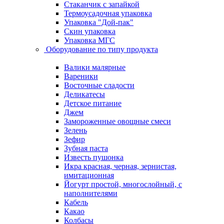
Стаканчик с запайкой
Термоусадочная упаковка
Упаковка "Дой-пак"
Скин упаковка
Упаковка МГС
Оборудование по типу продукта
Валики малярные
Вареники
Восточные сладости
Деликатесы
Детское питание
Джем
Замороженные овощные смеси
Зелень
Зефир
Зубная паста
Известь пушонка
Икра красная, черная, зернистая,
имитационная
Йогурт простой, многослойный, с
наполнителями
Кабель
Какао
Колбасы