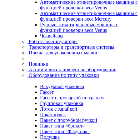
Автоматические этикетировочные машины с
функцией проверки веса Venus
Автоматические этикетировочные машины с
функцией проверки веса Mercury
Ручные этикетировочные машины с
функцией проверки веса Venus
Чеквейеры
Роботы-манипуляторы
Транспортеры и транспортные системы
Пленка для упаковочных машин
Новинки
Акции и восстановленное оборудование
Оборудование по типу упаковки
Вакуумная упаковка
Гассет
Гассет с проваркой по граням
Групповая упаковка
Лоток с запайкой
Пакет кулек
Пакет с прорубной ручкой
Пакет типа «брикет»
Пакет типа "Флоу-пак"
Подушка