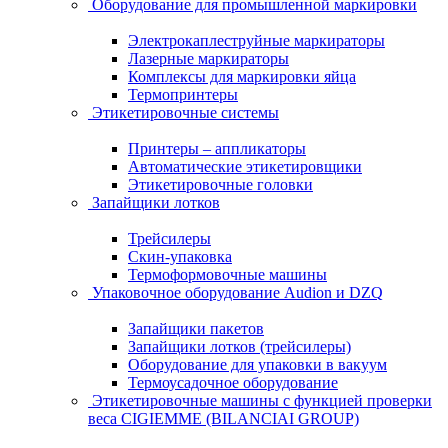
Оборудование для промышленной маркировки
Электрокаплеструйные маркираторы
Лазерные маркираторы
Комплексы для маркировки яйца
Термопринтеры
Этикетировочные системы
Принтеры – аппликаторы
Автоматические этикетировщики
Этикетировочные головки
Запайщики лотков
Трейсилеры
Скин-упаковка
Термоформовочные машины
Упаковочное оборудование Audion и DZQ
Запайщики пакетов
Запайщики лотков (трейсилеры)
Оборудование для упаковки в вакуум
Термоусадочное оборудование
Этикетировочные машины с функцией проверки
веса CIGIEMME (BILANCIAI GROUP)