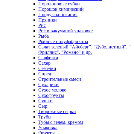
Поролоновые губки
Порошок химический
Продукты питания
Пряники
Рис
Рис в вакуумной упаковке
Рыба
Рыбные полуфабрикаты
Салат зеленый "Айсберг", "Дуболистный", "
Фриллис", "Романо" и др.
Салфетки
Сахар
Семечки
Спред
Строительные смеси
Сухарики
Сухое молоко
Сухофрукты
Сушки
Сыр
Творожные сырки
Трубы
Тубы с гелем, кремом
Упаковка
Фрукты