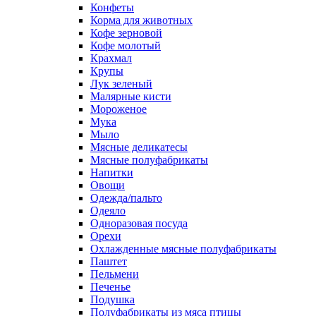
Конфеты
Корма для животных
Кофе зерновой
Кофе молотый
Крахмал
Крупы
Лук зеленый
Малярные кисти
Мороженое
Мука
Мыло
Мясные деликатесы
Мясные полуфабрикаты
Напитки
Овощи
Одежда/пальто
Одеяло
Одноразовая посуда
Орехи
Охлажденные мясные полуфабрикаты
Паштет
Пельмени
Печенье
Подушка
Полуфабрикаты из мяса птицы