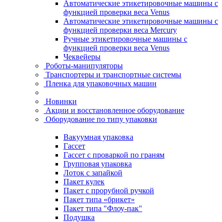
Автоматические этикетировочные машины с
функцией проверки веса Venus
Автоматические этикетировочные машины с
функцией проверки веса Mercury
Ручные этикетировочные машины с
функцией проверки веса Venus
Чеквейеры
Роботы-манипуляторы
Транспортеры и транспортные системы
Пленка для упаковочных машин
Новинки
Акции и восстановленное оборудование
Оборудование по типу упаковки
Вакуумная упаковка
Гассет
Гассет с проваркой по граням
Групповая упаковка
Лоток с запайкой
Пакет кулек
Пакет с прорубной ручкой
Пакет типа «брикет»
Пакет типа "Флоу-пак"
Подушка