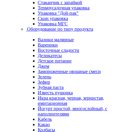
Стаканчик с запайкой
Термоусадочная упаковка
Упаковка "Дой-пак"
Скин упаковка
Упаковка МГС
Оборудование по типу продукта
Валики малярные
Вареники
Восточные сладости
Деликатесы
Детское питание
Джем
Замороженные овощные смеси
Зелень
Зефир
Зубная паста
Известь пушонка
Икра красная, черная, зернистая,
имитационная
Йогурт простой, многослойный, с
наполнителями
Кабель
Какао
Колбасы