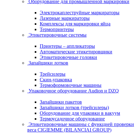
Оборудование для промышленной маркировки
Электрокаплеструйные маркираторы
Лазерные маркираторы
Комплексы для маркировки яйца
Термопринтеры
Этикетировочные системы
Принтеры – аппликаторы
Автоматические этикетировщики
Этикетировочные головки
Запайщики лотков
Трейсилеры
Скин-упаковка
Термоформовочные машины
Упаковочное оборудование Audion и DZQ
Запайщики пакетов
Запайщики лотков (трейсилеры)
Оборудование для упаковки в вакуум
Термоусадочное оборудование
Этикетировочные машины с функцией проверки
веса CIGIEMME (BILANCIAI GROUP)