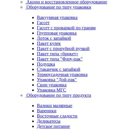
Акции и восстановленное оборудование
Оборудование по типу упаковки
Вакуумная упаковка
Гассет
Гассет с проваркой по граням
Групповая упаковка
Лоток с запайкой
Пакет кулек
Пакет с прорубной ручкой
Пакет типа «брикет»
Пакет типа "Флоу-пак"
Подушка
Стаканчик с запайкой
Термоусадочная упаковка
Упаковка "Дой-пак"
Скин упаковка
Упаковка МГС
Оборудование по типу продукта
Валики малярные
Вареники
Восточные сладости
Деликатесы
Детское питание