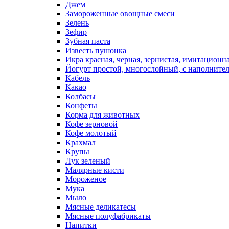
Джем
Замороженные овощные смеси
Зелень
Зефир
Зубная паста
Известь пушонка
Икра красная, черная, зернистая, имитационн
Йогурт простой, многослойный, с наполните
Кабель
Какао
Колбасы
Конфеты
Корма для животных
Кофе зерновой
Кофе молотый
Крахмал
Крупы
Лук зеленый
Малярные кисти
Мороженое
Мука
Мыло
Мясные деликатесы
Мясные полуфабрикаты
Напитки