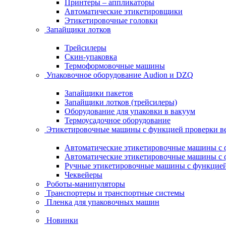
Принтеры – аппликаторы
Автоматические этикетировщики
Этикетировочные головки
Запайщики лотков
Трейсилеры
Скин-упаковка
Термоформовочные машины
Упаковочное оборудование Audion и DZQ
Запайщики пакетов
Запайщики лотков (трейсилеры)
Оборудование для упаковки в вакуум
Термоусадочное оборудование
Этикетировочные машины с функцией проверки 
Автоматические этикетировочные машины с ф
Автоматические этикетировочные машины с ф
Ручные этикетировочные машины с функцией 
Чеквейеры
Роботы-манипуляторы
Транспортеры и транспортные системы
Пленка для упаковочных машин
Новинки