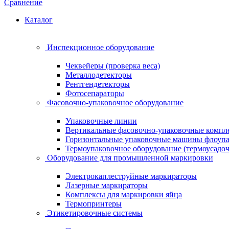
Сравнение
Каталог
Инспекционное оборудование
Чеквейеры (проверка веса)
Металлодетекторы
Рентгендетекторы
Фотосепараторы
Фасовочно-упаковочное оборудование
Упаковочные линии
Вертикальные фасовочно-упаковочные компл
Горизонтальные упаковочные машины флоуп
Термоупаковочное оборудование (термоусадоч
Оборудование для промышленной маркировки
Электрокаплеструйные маркираторы
Лазерные маркираторы
Комплексы для маркировки яйца
Термопринтеры
Этикетировочные системы