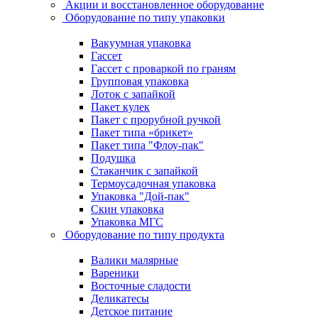
Акции и восстановленное оборудование
Оборудование по типу упаковки
Вакуумная упаковка
Гассет
Гассет с проваркой по граням
Групповая упаковка
Лоток с запайкой
Пакет кулек
Пакет с прорубной ручкой
Пакет типа «брикет»
Пакет типа "Флоу-пак"
Подушка
Стаканчик с запайкой
Термоусадочная упаковка
Упаковка "Дой-пак"
Скин упаковка
Упаковка МГС
Оборудование по типу продукта
Валики малярные
Вареники
Восточные сладости
Деликатесы
Детское питание