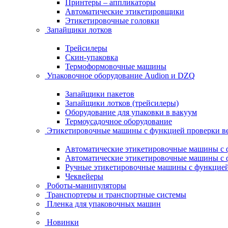
Принтеры – аппликаторы
Автоматические этикетировщики
Этикетировочные головки
Запайщики лотков
Трейсилеры
Скин-упаковка
Термоформовочные машины
Упаковочное оборудование Audion и DZQ
Запайщики пакетов
Запайщики лотков (трейсилеры)
Оборудование для упаковки в вакуум
Термоусадочное оборудование
Этикетировочные машины с функцией проверки 
Автоматические этикетировочные машины с ф
Автоматические этикетировочные машины с ф
Ручные этикетировочные машины с функцией 
Чеквейеры
Роботы-манипуляторы
Транспортеры и транспортные системы
Пленка для упаковочных машин
Новинки