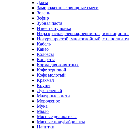
Джем
Замороженные овощные смеси
Зелень
Зефир
Зубная паста
Известь пушонка
Икра красная, черная, зернистая, имитационн
Йогурт простой, многослойный, с наполните
Кабель
Какао
Колбасы
Конфеты
Корма для животных
Кофе зерновой
Кофе молотый
Крахмал
Крупы
Лук зеленый
Малярные кисти
Мороженое
Мука
Мыло
Мясные деликатесы
Мясные полуфабрикаты
Напитки