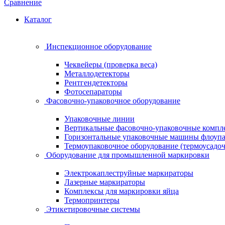
Сравнение
Каталог
Инспекционное оборудование
Чеквейеры (проверка веса)
Металлодетекторы
Рентгендетекторы
Фотосепараторы
Фасовочно-упаковочное оборудование
Упаковочные линии
Вертикальные фасовочно-упаковочные компл
Горизонтальные упаковочные машины флоуп
Термоупаковочное оборудование (термоусадоч
Оборудование для промышленной маркировки
Электрокаплеструйные маркираторы
Лазерные маркираторы
Комплексы для маркировки яйца
Термопринтеры
Этикетировочные системы