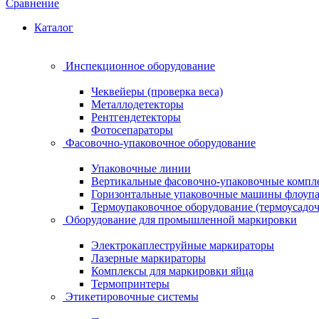
Сравнение
Каталог
Инспекционное оборудование
Чеквейеры (проверка веса)
Металлодетекторы
Рентгендетекторы
Фотосепараторы
Фасовочно-упаковочное оборудование
Упаковочные линии
Вертикальные фасовочно-упаковочные компл
Горизонтальные упаковочные машины флоуп
Термоупаковочное оборудование (термоусадоч
Оборудование для промышленной маркировки
Электрокаплеструйные маркираторы
Лазерные маркираторы
Комплексы для маркировки яйца
Термопринтеры
Этикетировочные системы