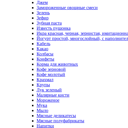
Джем
Замороженные овощные смеси
Зелень
Зефир
Зубная паста
Известь пушонка
Икра красная, черная, зернистая, имитационн
Йогурт простой, многослойный, с наполните
Кабель
Какао
Колбасы
Конфеты
Корма для животных
Кофе зерновой
Кофе молотый
Крахмал
Крупы
Лук зеленый
Малярные кисти
Мороженое
Мука
Мыло
Мясные деликатесы
Мясные полуфабрикаты
Напитки