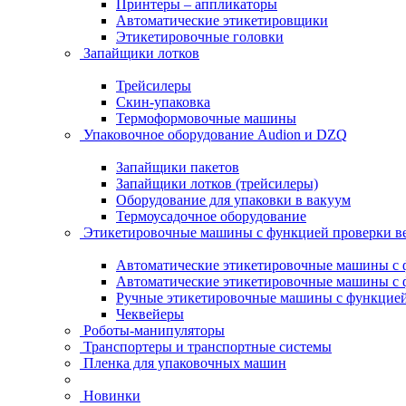
Принтеры – аппликаторы
Автоматические этикетировщики
Этикетировочные головки
Запайщики лотков
Трейсилеры
Скин-упаковка
Термоформовочные машины
Упаковочное оборудование Audion и DZQ
Запайщики пакетов
Запайщики лотков (трейсилеры)
Оборудование для упаковки в вакуум
Термоусадочное оборудование
Этикетировочные машины с функцией проверки 
Автоматические этикетировочные машины с ф
Автоматические этикетировочные машины с ф
Ручные этикетировочные машины с функцией 
Чеквейеры
Роботы-манипуляторы
Транспортеры и транспортные системы
Пленка для упаковочных машин
Новинки