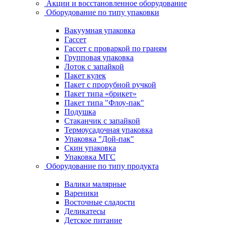
Акции и восстановленное оборудование
Оборудование по типу упаковки
Вакуумная упаковка
Гассет
Гассет с проваркой по граням
Групповая упаковка
Лоток с запайкой
Пакет кулек
Пакет с прорубной ручкой
Пакет типа «брикет»
Пакет типа "Флоу-пак"
Подушка
Стаканчик с запайкой
Термоусадочная упаковка
Упаковка "Дой-пак"
Скин упаковка
Упаковка МГС
Оборудование по типу продукта
Валики малярные
Вареники
Восточные сладости
Деликатесы
Детское питание