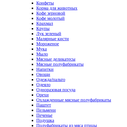
Конфеты
Корма для животных
Кофе зерновой
Кофе молотый
Крахмал
Крупы
Лук зеленый
Малярные кисти
Мороженое
Мука
Мыло
Мясные деликатесы
Мясные полуфабрикаты
Напитки
Овощи
Одежда/пальто
Одеяло
Одноразовая посуда
Орехи
Охлажденные мясные полуфабрикаты
Паштет
Пельмени
Печенье
Подушка
Полуфабрикаты из мяса птицы