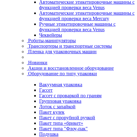
Автоматические этикетировочные машины с
функцией проверки веса Venus
Автоматические этикетировочные машины с
функцией проверки веса Mercury
Ручные этикетировочные машины с
функцией проверки веса Venus
Чеквейеры
Роботы-манипуляторы
Транспортеры и транспортные системы
Пленка для упаковочных машин
Новинки
Акции и восстановленное оборудование
Оборудование по типу упаковки
Вакуумная упаковка
Гассет
Гассет с проваркой по граням
Групповая упаковка
Лоток с запайкой
Пакет кулек
Пакет с прорубной ручкой
Пакет типа «брикет»
Пакет типа "Флоу-пак"
Подушка