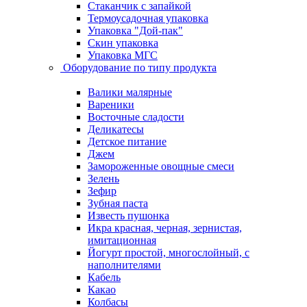
Стаканчик с запайкой
Термоусадочная упаковка
Упаковка "Дой-пак"
Скин упаковка
Упаковка МГС
Оборудование по типу продукта
Валики малярные
Вареники
Восточные сладости
Деликатесы
Детское питание
Джем
Замороженные овощные смеси
Зелень
Зефир
Зубная паста
Известь пушонка
Икра красная, черная, зернистая,
имитационная
Йогурт простой, многослойный, с
наполнителями
Кабель
Какао
Колбасы