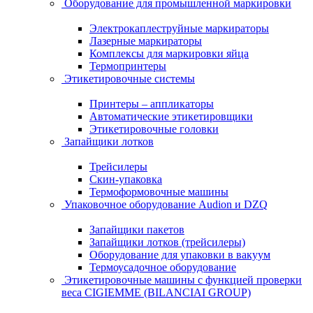
Оборудование для промышленной маркировки
Электрокаплеструйные маркираторы
Лазерные маркираторы
Комплексы для маркировки яйца
Термопринтеры
Этикетировочные системы
Принтеры – аппликаторы
Автоматические этикетировщики
Этикетировочные головки
Запайщики лотков
Трейсилеры
Скин-упаковка
Термоформовочные машины
Упаковочное оборудование Audion и DZQ
Запайщики пакетов
Запайщики лотков (трейсилеры)
Оборудование для упаковки в вакуум
Термоусадочное оборудование
Этикетировочные машины с функцией проверки
веса CIGIEMME (BILANCIAI GROUP)