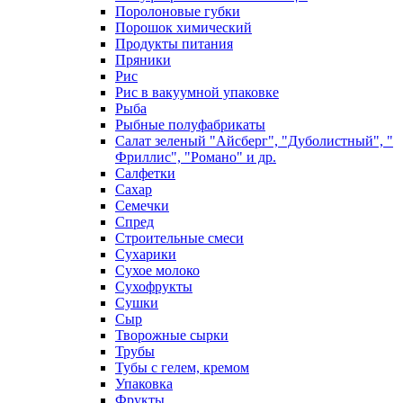
Поролоновые губки
Порошок химический
Продукты питания
Пряники
Рис
Рис в вакуумной упаковке
Рыба
Рыбные полуфабрикаты
Салат зеленый "Айсберг", "Дуболистный", "
Фриллис", "Романо" и др.
Салфетки
Сахар
Семечки
Спред
Строительные смеси
Сухарики
Сухое молоко
Сухофрукты
Сушки
Сыр
Творожные сырки
Трубы
Тубы с гелем, кремом
Упаковка
Фрукты