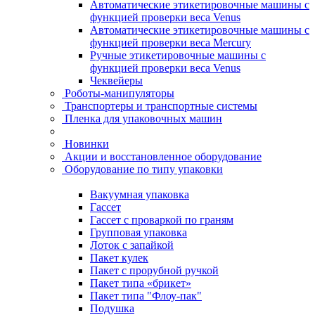
Автоматические этикетировочные машины с
функцией проверки веса Venus
Автоматические этикетировочные машины с
функцией проверки веса Mercury
Ручные этикетировочные машины с
функцией проверки веса Venus
Чеквейеры
Роботы-манипуляторы
Транспортеры и транспортные системы
Пленка для упаковочных машин
Новинки
Акции и восстановленное оборудование
Оборудование по типу упаковки
Вакуумная упаковка
Гассет
Гассет с проваркой по граням
Групповая упаковка
Лоток с запайкой
Пакет кулек
Пакет с прорубной ручкой
Пакет типа «брикет»
Пакет типа "Флоу-пак"
Подушка