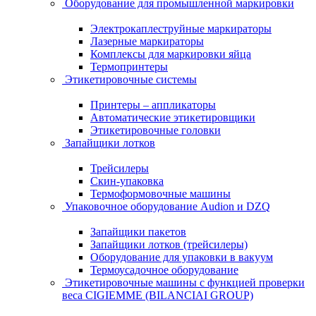
Оборудование для промышленной маркировки
Электрокаплеструйные маркираторы
Лазерные маркираторы
Комплексы для маркировки яйца
Термопринтеры
Этикетировочные системы
Принтеры – аппликаторы
Автоматические этикетировщики
Этикетировочные головки
Запайщики лотков
Трейсилеры
Скин-упаковка
Термоформовочные машины
Упаковочное оборудование Audion и DZQ
Запайщики пакетов
Запайщики лотков (трейсилеры)
Оборудование для упаковки в вакуум
Термоусадочное оборудование
Этикетировочные машины с функцией проверки
веса CIGIEMME (BILANCIAI GROUP)