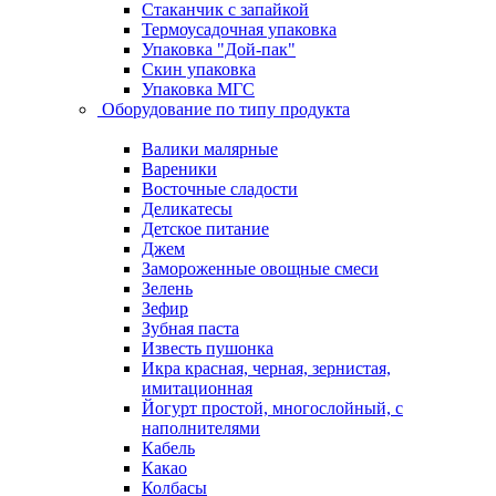
Стаканчик с запайкой
Термоусадочная упаковка
Упаковка "Дой-пак"
Скин упаковка
Упаковка МГС
Оборудование по типу продукта
Валики малярные
Вареники
Восточные сладости
Деликатесы
Детское питание
Джем
Замороженные овощные смеси
Зелень
Зефир
Зубная паста
Известь пушонка
Икра красная, черная, зернистая,
имитационная
Йогурт простой, многослойный, с
наполнителями
Кабель
Какао
Колбасы