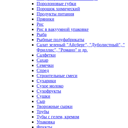
Поролоновые губки
Порошок химический
Продукты питания
Пряники
Рис
Рис в вакуумной упаковке
Рыба
Рыбные полуфабрикаты
Салат зеленый "Айсберг", "Дуболистный", "
Фриллис", "Романо" и др.
Салфетки
Сахар
Семечки
Спред
Строительные смеси
Сухарики
Сухое молоко
Сухофрукты
Сушки
Сыр
Творожные сырки
Трубы
Тубы с гелем, кремом
Упаковка
Фрукты