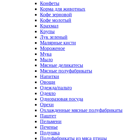
Конфеты
Корма для животных
Кофе зерновой
Кофе молотый
Крахмал
Крупы
Лук зеленый
Малярные кисти
Мороженое
Мука
Мыло
Мясные деликатесы
Мясные полуфабрикаты
Напитки
Овощи
Одежда/пальто
Одеяло
Одноразовая посуда
Орехи
Охлажденные мясные полуфабрикаты
Паштет
Пельмени
Печенье
Подушка
Полуфабрикаты из мяса птицы