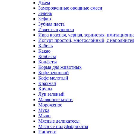
Джем
Замороженные овощные смеси
Зелень
Зефир
Зубная паста
Известь пушонка
Икра красная, черная, зернистая, имитационн
Йогурт простой, многослойный, с наполните
Кабель
Какао
Колбасы
Конфеты
Корма для животных
Кофе зерновой
Кофе молотый
Крахмал
Крупы
Лук зеленый
Малярные кисти
Мороженое
Мука
Мыло
Мясные деликатесы
Мясные полуфабрикаты
Напитки