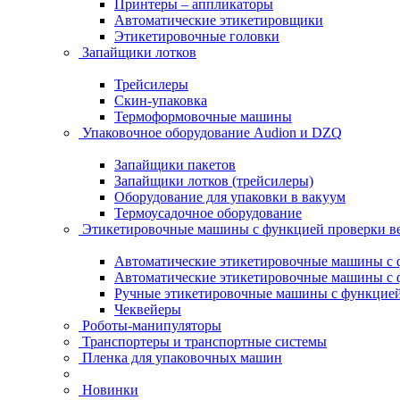
Принтеры – аппликаторы
Автоматические этикетировщики
Этикетировочные головки
Запайщики лотков
Трейсилеры
Скин-упаковка
Термоформовочные машины
Упаковочное оборудование Audion и DZQ
Запайщики пакетов
Запайщики лотков (трейсилеры)
Оборудование для упаковки в вакуум
Термоусадочное оборудование
Этикетировочные машины с функцией проверки 
Автоматические этикетировочные машины с ф
Автоматические этикетировочные машины с ф
Ручные этикетировочные машины с функцией 
Чеквейеры
Роботы-манипуляторы
Транспортеры и транспортные системы
Пленка для упаковочных машин
Новинки