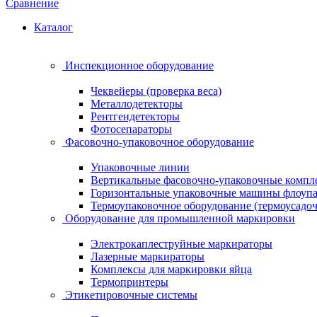
Сравнение
Каталог
Инспекционное оборудование
Чеквейеры (проверка веса)
Металлодетекторы
Рентгендетекторы
Фотосепараторы
Фасовочно-упаковочное оборудование
Упаковочные линии
Вертикальные фасовочно-упаковочные компл
Горизонтальные упаковочные машины флоуп
Термоупаковочное оборудование (термоусадоч
Оборудование для промышленной маркировки
Электрокаплеструйные маркираторы
Лазерные маркираторы
Комплексы для маркировки яйца
Термопринтеры
Этикетировочные системы