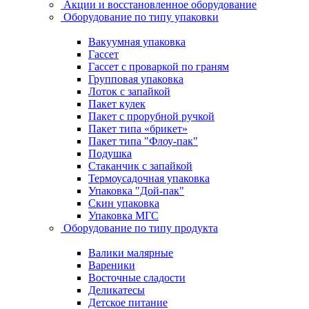
Акции и восстановленное оборудование
Оборудование по типу упаковки
Вакуумная упаковка
Гассет
Гассет с проваркой по граням
Групповая упаковка
Лоток с запайкой
Пакет кулек
Пакет с прорубной ручкой
Пакет типа «брикет»
Пакет типа "Флоу-пак"
Подушка
Стаканчик с запайкой
Термоусадочная упаковка
Упаковка "Дой-пак"
Скин упаковка
Упаковка МГС
Оборудование по типу продукта
Валики малярные
Вареники
Восточные сладости
Деликатесы
Детское питание