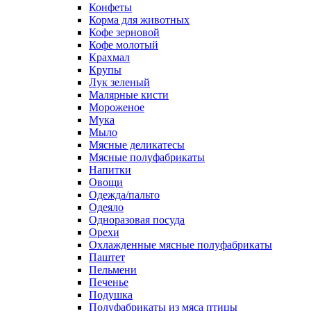
Конфеты
Корма для животных
Кофе зерновой
Кофе молотый
Крахмал
Крупы
Лук зеленый
Малярные кисти
Мороженое
Мука
Мыло
Мясные деликатесы
Мясные полуфабрикаты
Напитки
Овощи
Одежда/пальто
Одеяло
Одноразовая посуда
Орехи
Охлажденные мясные полуфабрикаты
Паштет
Пельмени
Печенье
Подушка
Полуфабрикаты из мяса птицы