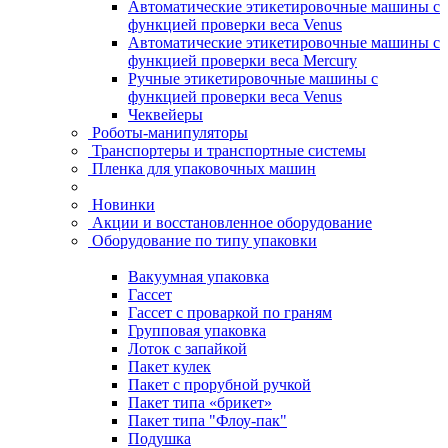
Автоматические этикетировочные машины с
функцией проверки веса Venus
Автоматические этикетировочные машины с
функцией проверки веса Mercury
Ручные этикетировочные машины с
функцией проверки веса Venus
Чеквейеры
Роботы-манипуляторы
Транспортеры и транспортные системы
Пленка для упаковочных машин
Новинки
Акции и восстановленное оборудование
Оборудование по типу упаковки
Вакуумная упаковка
Гассет
Гассет с проваркой по граням
Групповая упаковка
Лоток с запайкой
Пакет кулек
Пакет с прорубной ручкой
Пакет типа «брикет»
Пакет типа "Флоу-пак"
Подушка