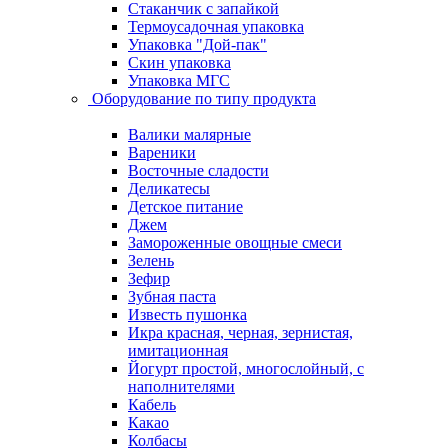
Стаканчик с запайкой
Термоусадочная упаковка
Упаковка "Дой-пак"
Скин упаковка
Упаковка МГС
Оборудование по типу продукта
Валики малярные
Вареники
Восточные сладости
Деликатесы
Детское питание
Джем
Замороженные овощные смеси
Зелень
Зефир
Зубная паста
Известь пушонка
Икра красная, черная, зернистая,
имитационная
Йогурт простой, многослойный, с
наполнителями
Кабель
Какао
Колбасы