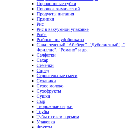
Поролоновые губки
Порошок химический
Продукты питания
Пряники
Рис
Рис в вакуумной упаковке
Рыба
Рыбные полуфабрикаты
Салат зеленый "Айсберг", "Дуболистный", "
Фриллис", "Романо" и др.
Салфетки
Сахар
Семечки
Спред
Строительные смеси
Сухарики
Сухое молоко
Сухофрукты
Сушки
Сыр
Творожные сырки
Трубы
Тубы с гелем, кремом
Упаковка
Фрукты