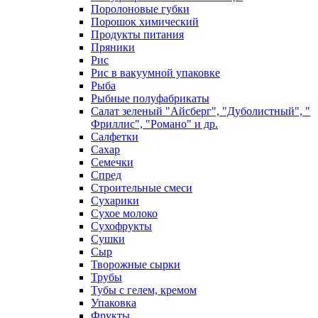
Поролоновые губки
Порошок химический
Продукты питания
Пряники
Рис
Рис в вакуумной упаковке
Рыба
Рыбные полуфабрикаты
Салат зеленый "Айсберг", "Дуболистный", "
Фриллис", "Романо" и др.
Салфетки
Сахар
Семечки
Спред
Строительные смеси
Сухарики
Сухое молоко
Сухофрукты
Сушки
Сыр
Творожные сырки
Трубы
Тубы с гелем, кремом
Упаковка
Фрукты