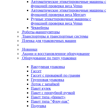
Автоматические этикетировочные машины с
функцией проверки веса Venus
Автоматические этикетировочные машины с
функцией проверки веса Mercury
Ручные этикетировочные машины с
функцией проверки веса Venus
Чеквейеры
Роботы-манипуляторы
Транспортеры и транспортные системы
Пленка для упаковочных машин
Новинки
Акции и восстановленное оборудование
Оборудование по типу упаковки
Вакуумная упаковка
Гассет
Гассет с проваркой по граням
Групповая упаковка
Лоток с запайкой
Пакет кулек
Пакет с прорубной ручкой
Пакет типа «брикет»
Пакет типа "Флоу-пак"
Подушка