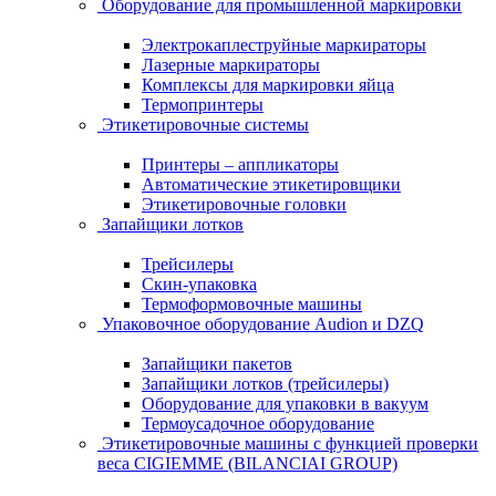
Оборудование для промышленной маркировки
Электрокаплеструйные маркираторы
Лазерные маркираторы
Комплексы для маркировки яйца
Термопринтеры
Этикетировочные системы
Принтеры – аппликаторы
Автоматические этикетировщики
Этикетировочные головки
Запайщики лотков
Трейсилеры
Скин-упаковка
Термоформовочные машины
Упаковочное оборудование Audion и DZQ
Запайщики пакетов
Запайщики лотков (трейсилеры)
Оборудование для упаковки в вакуум
Термоусадочное оборудование
Этикетировочные машины с функцией проверки
веса CIGIEMME (BILANCIAI GROUP)