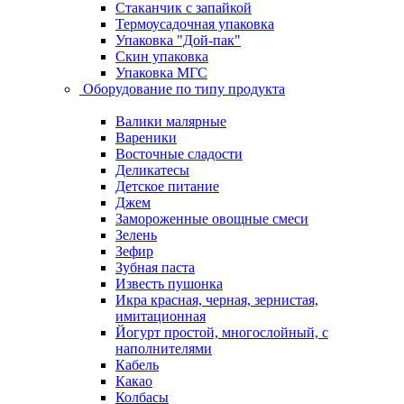
Стаканчик с запайкой
Термоусадочная упаковка
Упаковка "Дой-пак"
Скин упаковка
Упаковка МГС
Оборудование по типу продукта
Валики малярные
Вареники
Восточные сладости
Деликатесы
Детское питание
Джем
Замороженные овощные смеси
Зелень
Зефир
Зубная паста
Известь пушонка
Икра красная, черная, зернистая,
имитационная
Йогурт простой, многослойный, с
наполнителями
Кабель
Какао
Колбасы