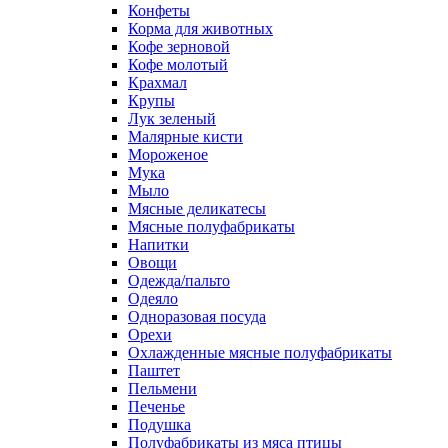
Конфеты
Корма для животных
Кофе зерновой
Кофе молотый
Крахмал
Крупы
Лук зеленый
Малярные кисти
Мороженое
Мука
Мыло
Мясные деликатесы
Мясные полуфабрикаты
Напитки
Овощи
Одежда/пальто
Одеяло
Одноразовая посуда
Орехи
Охлажденные мясные полуфабрикаты
Паштет
Пельмени
Печенье
Подушка
Полуфабрикаты из мяса птицы