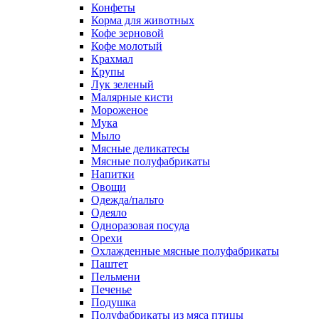
Конфеты
Корма для животных
Кофе зерновой
Кофе молотый
Крахмал
Крупы
Лук зеленый
Малярные кисти
Мороженое
Мука
Мыло
Мясные деликатесы
Мясные полуфабрикаты
Напитки
Овощи
Одежда/пальто
Одеяло
Одноразовая посуда
Орехи
Охлажденные мясные полуфабрикаты
Паштет
Пельмени
Печенье
Подушка
Полуфабрикаты из мяса птицы