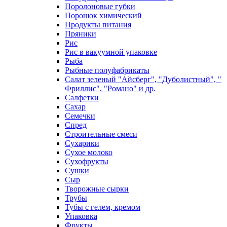
Поролоновые губки
Порошок химический
Продукты питания
Пряники
Рис
Рис в вакуумной упаковке
Рыба
Рыбные полуфабрикаты
Салат зеленый "Айсберг", "Дуболистный", "
Фриллис", "Романо" и др.
Салфетки
Сахар
Семечки
Спред
Строительные смеси
Сухарики
Сухое молоко
Сухофрукты
Сушки
Сыр
Творожные сырки
Трубы
Тубы с гелем, кремом
Упаковка
Фрукты