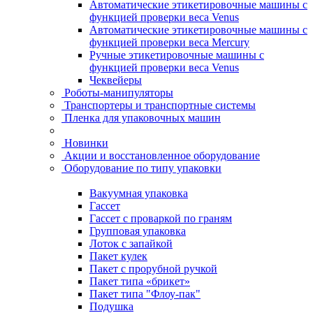
Автоматические этикетировочные машины с
функцией проверки веса Venus
Автоматические этикетировочные машины с
функцией проверки веса Mercury
Ручные этикетировочные машины с
функцией проверки веса Venus
Чеквейеры
Роботы-манипуляторы
Транспортеры и транспортные системы
Пленка для упаковочных машин
Новинки
Акции и восстановленное оборудование
Оборудование по типу упаковки
Вакуумная упаковка
Гассет
Гассет с проваркой по граням
Групповая упаковка
Лоток с запайкой
Пакет кулек
Пакет с прорубной ручкой
Пакет типа «брикет»
Пакет типа "Флоу-пак"
Подушка