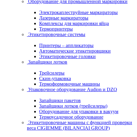
Оборудование для промышленной маркировки
Электрокаплеструйные маркираторы
Лазерные маркираторы
Комплексы для маркировки яйца
Термопринтеры
Этикетировочные системы
Принтеры – аппликаторы
Автоматические этикетировщики
Этикетировочные головки
Запайщики лотков
Трейсилеры
Скин-упаковка
Термоформовочные машины
Упаковочное оборудование Audion и DZQ
Запайщики пакетов
Запайщики лотков (трейсилеры)
Оборудование для упаковки в вакуум
Термоусадочное оборудование
Этикетировочные машины с функцией проверки
веса CIGIEMME (BILANCIAI GROUP)