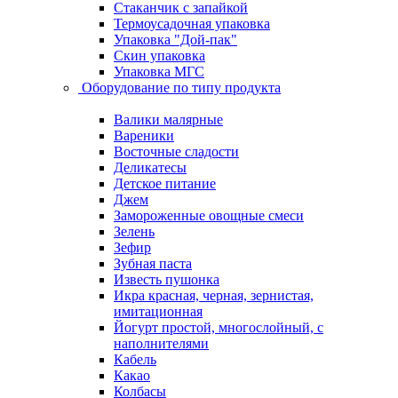
Стаканчик с запайкой
Термоусадочная упаковка
Упаковка "Дой-пак"
Скин упаковка
Упаковка МГС
Оборудование по типу продукта
Валики малярные
Вареники
Восточные сладости
Деликатесы
Детское питание
Джем
Замороженные овощные смеси
Зелень
Зефир
Зубная паста
Известь пушонка
Икра красная, черная, зернистая,
имитационная
Йогурт простой, многослойный, с
наполнителями
Кабель
Какао
Колбасы