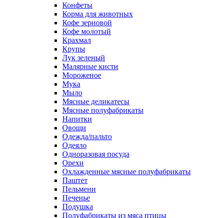
Конфеты
Корма для животных
Кофе зерновой
Кофе молотый
Крахмал
Крупы
Лук зеленый
Малярные кисти
Мороженое
Мука
Мыло
Мясные деликатесы
Мясные полуфабрикаты
Напитки
Овощи
Одежда/пальто
Одеяло
Одноразовая посуда
Орехи
Охлажденные мясные полуфабрикаты
Паштет
Пельмени
Печенье
Подушка
Полуфабрикаты из мяса птицы