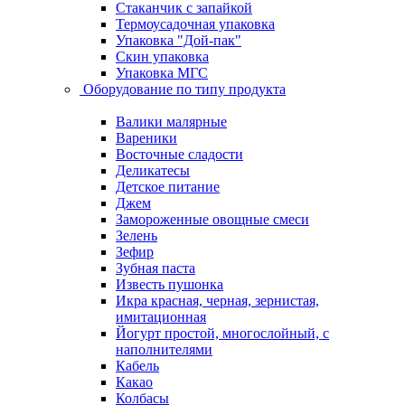
Стаканчик с запайкой
Термоусадочная упаковка
Упаковка "Дой-пак"
Скин упаковка
Упаковка МГС
Оборудование по типу продукта
Валики малярные
Вареники
Восточные сладости
Деликатесы
Детское питание
Джем
Замороженные овощные смеси
Зелень
Зефир
Зубная паста
Известь пушонка
Икра красная, черная, зернистая,
имитационная
Йогурт простой, многослойный, с
наполнителями
Кабель
Какао
Колбасы