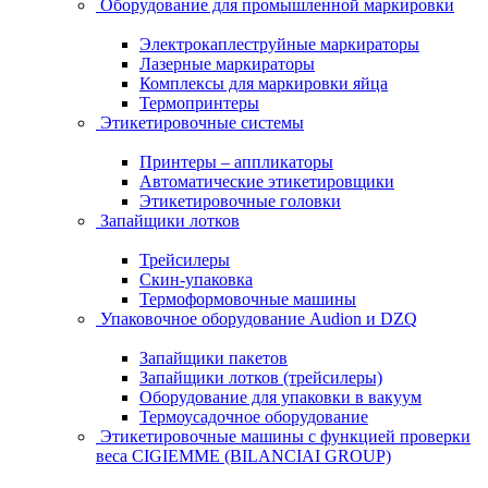
Оборудование для промышленной маркировки
Электрокаплеструйные маркираторы
Лазерные маркираторы
Комплексы для маркировки яйца
Термопринтеры
Этикетировочные системы
Принтеры – аппликаторы
Автоматические этикетировщики
Этикетировочные головки
Запайщики лотков
Трейсилеры
Скин-упаковка
Термоформовочные машины
Упаковочное оборудование Audion и DZQ
Запайщики пакетов
Запайщики лотков (трейсилеры)
Оборудование для упаковки в вакуум
Термоусадочное оборудование
Этикетировочные машины с функцией проверки
веса CIGIEMME (BILANCIAI GROUP)