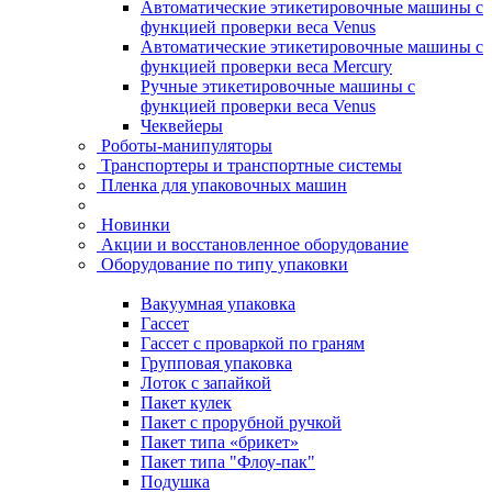
Автоматические этикетировочные машины с
функцией проверки веса Venus
Автоматические этикетировочные машины с
функцией проверки веса Mercury
Ручные этикетировочные машины с
функцией проверки веса Venus
Чеквейеры
Роботы-манипуляторы
Транспортеры и транспортные системы
Пленка для упаковочных машин
Новинки
Акции и восстановленное оборудование
Оборудование по типу упаковки
Вакуумная упаковка
Гассет
Гассет с проваркой по граням
Групповая упаковка
Лоток с запайкой
Пакет кулек
Пакет с прорубной ручкой
Пакет типа «брикет»
Пакет типа "Флоу-пак"
Подушка