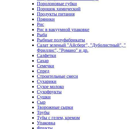
Поролоновые губки
Порошок химический
Продукты питания
Пряники
Рис
Рис в вакуумной упаковке
Рыба
Рыбные полуфабрикаты
Салат зеленый "Айсберг", "Дуболистный", "
Фриллис", "Романо" и др.
Салфетки
Сахар
Семечки
Спред
Строительные смеси
Сухарики
Сухое молоко
Сухофрукты
Сушки
Сыр
Творожные сырки
Трубы
Тубы с гелем, кремом
Упаковка
Фрукты