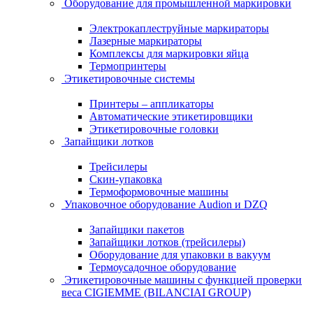
Оборудование для промышленной маркировки
Электрокаплеструйные маркираторы
Лазерные маркираторы
Комплексы для маркировки яйца
Термопринтеры
Этикетировочные системы
Принтеры – аппликаторы
Автоматические этикетировщики
Этикетировочные головки
Запайщики лотков
Трейсилеры
Скин-упаковка
Термоформовочные машины
Упаковочное оборудование Audion и DZQ
Запайщики пакетов
Запайщики лотков (трейсилеры)
Оборудование для упаковки в вакуум
Термоусадочное оборудование
Этикетировочные машины с функцией проверки
веса CIGIEMME (BILANCIAI GROUP)