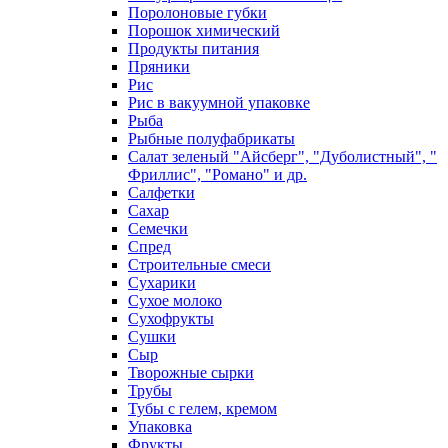
Поролоновые губки
Порошок химический
Продукты питания
Пряники
Рис
Рис в вакуумной упаковке
Рыба
Рыбные полуфабрикаты
Салат зеленый "Айсберг", "Дуболистный", "
Фриллис", "Романо" и др.
Салфетки
Сахар
Семечки
Спред
Строительные смеси
Сухарики
Сухое молоко
Сухофрукты
Сушки
Сыр
Творожные сырки
Трубы
Тубы с гелем, кремом
Упаковка
Фрукты