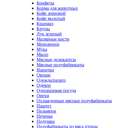
Конфеты
Корма для животных
Кофе зерновой
Кофе молотый
Крахмал
Крупы
Лук зеленый
Малярные кисти
Мороженое
Мука
Мыло
Мясные деликатесы
Мясные полуфабрикаты
Напитки
Овощи
Одежда/пальто
Одеяло
Одноразовая посуда
Орехи
Охлажденные мясные полуфабрикаты
Паштет
Пельмени
Печенье
Подушка
Полуфабрикаты из мяса птицы