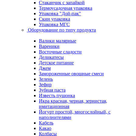
Стаканчик с запайкой
Термоусадочная упаковка
Упаковка "Дой-пак"
Скин упаковка
Упаковка МГС
Оборудование по типу продукта
Валики малярные
Вареники
Восточные сладости
Деликатесы
Детское питание
Джем
Замороженные овощные смеси
Зелень
Зефир
Зубная паста
Известь пушонка
Икра красная, черная, зернистая,
имитационная
Йогурт простой, многослойный, с
наполнителями
Кабель
Какао
Колбасы