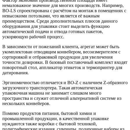
Фактор экономии производственной площади имеет
немаловажное значение для многих производств. Например,
BO-LS спроектирована с расчётом на монтаж в помещениях с
невысокими потолками, что является её важным
преимуществом. Среди дополнительных плюсов данного
оборудования для упаковки стоит выделить функцию
автоматической подачи и отвода готовых пакетов,
ускоряющую рабочий процесс.
В зависимости от пожеланий клиента, агрегат может быть
укомплектован отводящим конвейером, весоизмерителем с
сортировкой и отбраковкой продукции для увеличения
точности дозировки. В базовый поставочный комплект входят
поворотный стол, аппликатор этикеток и термопринтер для
датирования.
Эргономичностью отличается и BO-Z с наличием Z-образного
загрузочного транспортера. Такая автоматическая
упаковочная машина не занимает слишком много
пространства и служит отличной альтернативой системе из
нескольких конвейеров.
Помимо продуктов питания, бытовой химии и
промышленной продукции, в качественной упаковке
нуждаются также коробки с бытовой техникой,
полиграфические издания, сувениры, подарочные наборы из