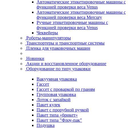
Автоматические этикетировочные машины с
функцией проверки веса Venus
Автоматические этикетировочные машины с
функцией проверки веса Mercury
Ручные этикетировочные машины с
функцией проверки веса Venus
Чеквейеры
Роботы-манипуляторы
Транспортеры и транспортные системы
Пленка для упаковочных машин
Новинки
Акции и восстановленное оборудование
Оборудование по типу упаковки
Вакуумная упаковка
Гассет
Гассет с проваркой по граням
Групповая упаковка
Лоток с запайкой
Пакет кулек
Пакет с прорубной ручкой
Пакет типа «брикет»
Пакет типа "Флоу-пак"
Подушка