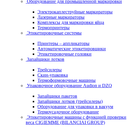
Оборудование для промышленной маркировки
Электрокаплеструйные маркираторы
Лазерные маркираторы
Комплексы для маркировки яйца
Термопринтеры
Этикетировочные системы
Принтеры – аппликаторы
Автоматические этикетировщики
Этикетировочные головки
Запайщики лотков
Трейсилеры
Скин-упаковка
Термоформовочные машины
Упаковочное оборудование Audion и DZQ
Запайщики пакетов
Запайщики лотков (трейсилеры)
Оборудование для упаковки в вакуум
Термоусадочное оборудование
Этикетировочные машины с функцией проверки
веса CIGIEMME (BILANCIAI GROUP)