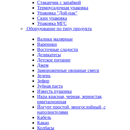
Стаканчик с запайкой
Термоусадочная упаковка
Упаковка "Дой-пак"
Скин упаковка
Упаковка МГС
Оборудование по типу продукта
Валики малярные
Вареники
Восточные сладости
Деликатесы
Детское питание
Джем
Замороженные овощные смеси
Зелень
Зефир
Зубная паста
Известь пушонка
Икра красная, черная, зернистая,
имитационная
Йогурт простой, многослойный, с
наполнителями
Кабель
Какао
Колбасы