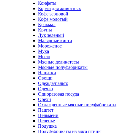
Конфеты
Корма для животных
Кофе зерновой
Кофе молотый
Крахмал
Крупы
Лук зеленый
Малярные кисти
Мороженое
Мука
Мыло
Мясные деликатесы
Мясные полуфабрикаты
Напитки
Овощи
Одежда/пальто
Одеяло
Одноразовая посуда
Орехи
Охлажденные мясные полуфабрикаты
Паштет
Пельмени
Печенье
Подушка
Полуфабрикаты из мяса птицы