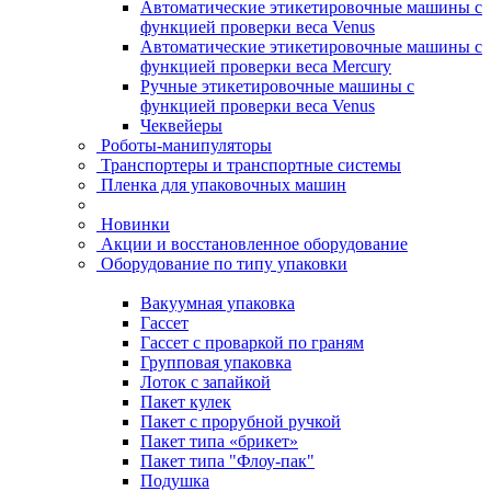
Автоматические этикетировочные машины с
функцией проверки веса Venus
Автоматические этикетировочные машины с
функцией проверки веса Mercury
Ручные этикетировочные машины с
функцией проверки веса Venus
Чеквейеры
Роботы-манипуляторы
Транспортеры и транспортные системы
Пленка для упаковочных машин
Новинки
Акции и восстановленное оборудование
Оборудование по типу упаковки
Вакуумная упаковка
Гассет
Гассет с проваркой по граням
Групповая упаковка
Лоток с запайкой
Пакет кулек
Пакет с прорубной ручкой
Пакет типа «брикет»
Пакет типа "Флоу-пак"
Подушка