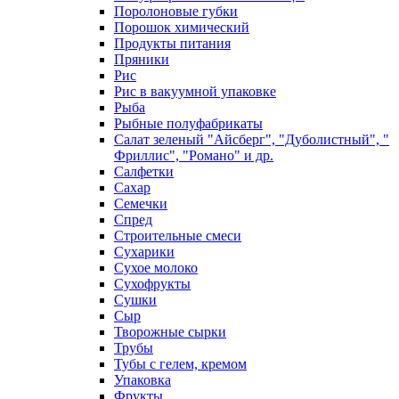
Поролоновые губки
Порошок химический
Продукты питания
Пряники
Рис
Рис в вакуумной упаковке
Рыба
Рыбные полуфабрикаты
Салат зеленый "Айсберг", "Дуболистный", "
Фриллис", "Романо" и др.
Салфетки
Сахар
Семечки
Спред
Строительные смеси
Сухарики
Сухое молоко
Сухофрукты
Сушки
Сыр
Творожные сырки
Трубы
Тубы с гелем, кремом
Упаковка
Фрукты