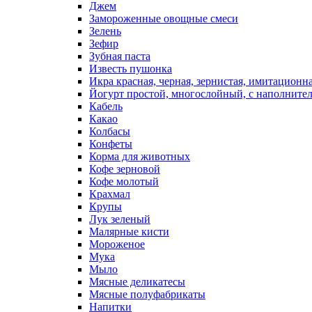
Джем
Замороженные овощные смеси
Зелень
Зефир
Зубная паста
Известь пушонка
Икра красная, черная, зернистая, имитационн
Йогурт простой, многослойный, с наполните
Кабель
Какао
Колбасы
Конфеты
Корма для животных
Кофе зерновой
Кофе молотый
Крахмал
Крупы
Лук зеленый
Малярные кисти
Мороженое
Мука
Мыло
Мясные деликатесы
Мясные полуфабрикаты
Напитки