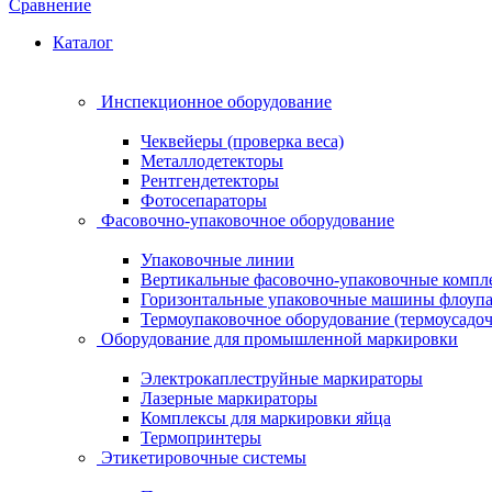
Сравнение
Каталог
Инспекционное оборудование
Чеквейеры (проверка веса)
Металлодетекторы
Рентгендетекторы
Фотосепараторы
Фасовочно-упаковочное оборудование
Упаковочные линии
Вертикальные фасовочно-упаковочные компл
Горизонтальные упаковочные машины флоуп
Термоупаковочное оборудование (термоусадоч
Оборудование для промышленной маркировки
Электрокаплеструйные маркираторы
Лазерные маркираторы
Комплексы для маркировки яйца
Термопринтеры
Этикетировочные системы