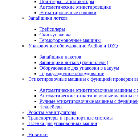
Принтеры – аппликаторы
Автоматические этикетировщики
Этикетировочные головки
Запайщики лотков
Трейсилеры
Скин-упаковка
Термоформовочные машины
Упаковочное оборудование Audion и DZQ
Запайщики пакетов
Запайщики лотков (трейсилеры)
Оборудование для упаковки в вакуум
Термоусадочное оборудование
Этикетировочные машины с функцией проверки 
Автоматические этикетировочные машины с ф
Автоматические этикетировочные машины с ф
Ручные этикетировочные машины с функцией 
Чеквейеры
Роботы-манипуляторы
Транспортеры и транспортные системы
Пленка для упаковочных машин
Новинки