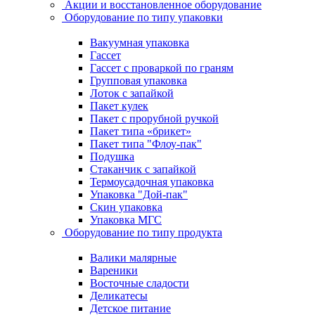
Акции и восстановленное оборудование
Оборудование по типу упаковки
Вакуумная упаковка
Гассет
Гассет с проваркой по граням
Групповая упаковка
Лоток с запайкой
Пакет кулек
Пакет с прорубной ручкой
Пакет типа «брикет»
Пакет типа "Флоу-пак"
Подушка
Стаканчик с запайкой
Термоусадочная упаковка
Упаковка "Дой-пак"
Скин упаковка
Упаковка МГС
Оборудование по типу продукта
Валики малярные
Вареники
Восточные сладости
Деликатесы
Детское питание