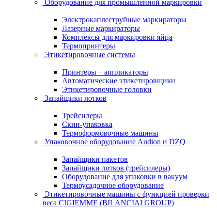
Оборудование для промышленной маркировки
Электрокаплеструйные маркираторы
Лазерные маркираторы
Комплексы для маркировки яйца
Термопринтеры
Этикетировочные системы
Принтеры – аппликаторы
Автоматические этикетировщики
Этикетировочные головки
Запайщики лотков
Трейсилеры
Скин-упаковка
Термоформовочные машины
Упаковочное оборудование Audion и DZQ
Запайщики пакетов
Запайщики лотков (трейсилеры)
Оборудование для упаковки в вакуум
Термоусадочное оборудование
Этикетировочные машины с функцией проверки
веса CIGIEMME (BILANCIAI GROUP)