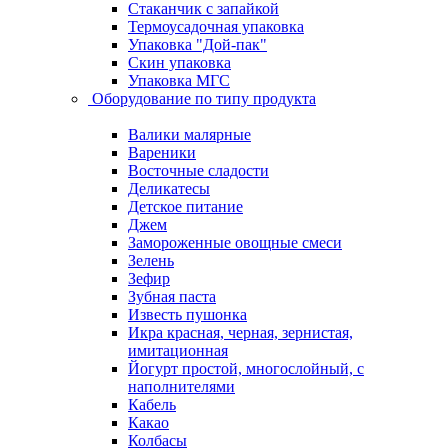
Стаканчик с запайкой
Термоусадочная упаковка
Упаковка "Дой-пак"
Скин упаковка
Упаковка МГС
Оборудование по типу продукта
Валики малярные
Вареники
Восточные сладости
Деликатесы
Детское питание
Джем
Замороженные овощные смеси
Зелень
Зефир
Зубная паста
Известь пушонка
Икра красная, черная, зернистая,
имитационная
Йогурт простой, многослойный, с
наполнителями
Кабель
Какао
Колбасы