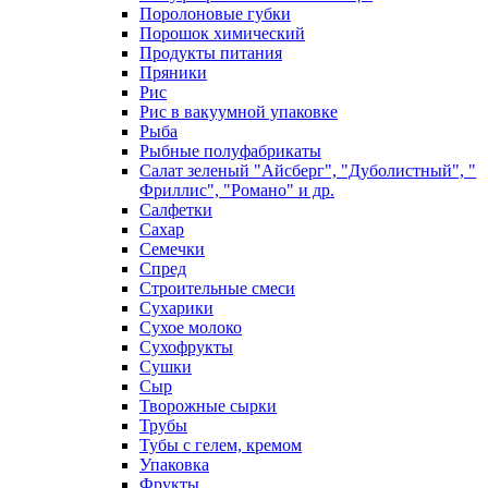
Поролоновые губки
Порошок химический
Продукты питания
Пряники
Рис
Рис в вакуумной упаковке
Рыба
Рыбные полуфабрикаты
Салат зеленый "Айсберг", "Дуболистный", "
Фриллис", "Романо" и др.
Салфетки
Сахар
Семечки
Спред
Строительные смеси
Сухарики
Сухое молоко
Сухофрукты
Сушки
Сыр
Творожные сырки
Трубы
Тубы с гелем, кремом
Упаковка
Фрукты