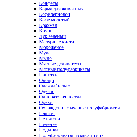
Конфеты
Корма для животных
Кофе зерновой
Кофе молотый
Крахмал
Крупы
Лук зеленый
Малярные кисти
Мороженое
Мука
Мыло
Мясные деликатесы
Мясные полуфабрикаты
Напитки
Овощи
Одежда/пальто
Одеяло
Одноразовая посуда
Орехи
Охлажденные мясные полуфабрикаты
Паштет
Пельмени
Печенье
Подушка
Полуфабрикаты из мяса птицы