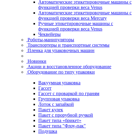
Автоматические этикетировочные машины с
функцией проверки веса Venus
Автоматические этикетировочные машины с
функцией проверки веса Mercury
Ручные этикетировочные машины с
функцией проверки веса Venus
Чеквейеры
Роботы-манипуляторы
Транспортеры и транспортные системы
Пленка для упаковочных машин
Новинки
Акции и восстановленное оборудование
Оборудование по типу упаковки
Вакуумная упаковка
Гассет
Гассет с проваркой по граням
Групповая упаковка
Лоток с запайкой
Пакет кулек
Пакет с прорубной ручкой
Пакет типа «брикет»
Пакет типа "Флоу-пак"
Подушка