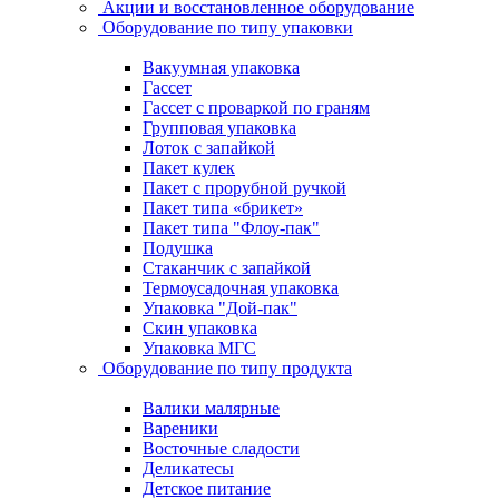
Акции и восстановленное оборудование
Оборудование по типу упаковки
Вакуумная упаковка
Гассет
Гассет с проваркой по граням
Групповая упаковка
Лоток с запайкой
Пакет кулек
Пакет с прорубной ручкой
Пакет типа «брикет»
Пакет типа "Флоу-пак"
Подушка
Стаканчик с запайкой
Термоусадочная упаковка
Упаковка "Дой-пак"
Скин упаковка
Упаковка МГС
Оборудование по типу продукта
Валики малярные
Вареники
Восточные сладости
Деликатесы
Детское питание