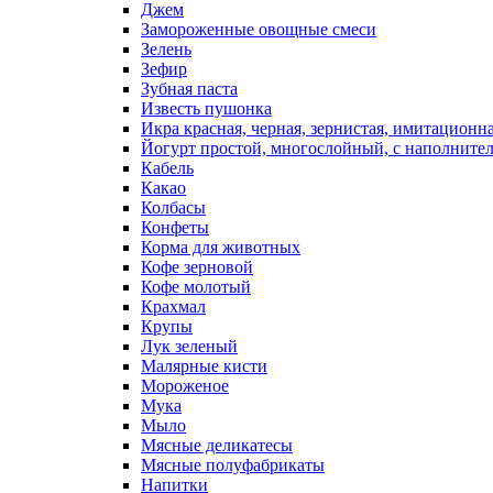
Джем
Замороженные овощные смеси
Зелень
Зефир
Зубная паста
Известь пушонка
Икра красная, черная, зернистая, имитационн
Йогурт простой, многослойный, с наполните
Кабель
Какао
Колбасы
Конфеты
Корма для животных
Кофе зерновой
Кофе молотый
Крахмал
Крупы
Лук зеленый
Малярные кисти
Мороженое
Мука
Мыло
Мясные деликатесы
Мясные полуфабрикаты
Напитки