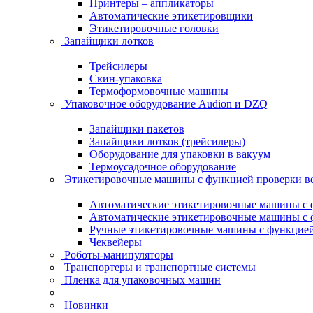
Принтеры – аппликаторы
Автоматические этикетировщики
Этикетировочные головки
Запайщики лотков
Трейсилеры
Скин-упаковка
Термоформовочные машины
Упаковочное оборудование Audion и DZQ
Запайщики пакетов
Запайщики лотков (трейсилеры)
Оборудование для упаковки в вакуум
Термоусадочное оборудование
Этикетировочные машины с функцией проверки 
Автоматические этикетировочные машины с ф
Автоматические этикетировочные машины с ф
Ручные этикетировочные машины с функцией 
Чеквейеры
Роботы-манипуляторы
Транспортеры и транспортные системы
Пленка для упаковочных машин
Новинки