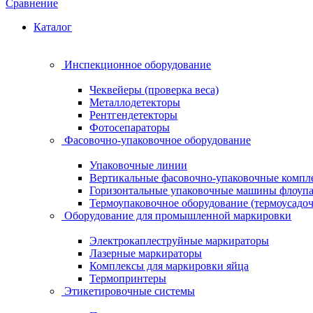
Сравнение
Каталог
Инспекционное оборудование
Чеквейеры (проверка веса)
Металлодетекторы
Рентгендетекторы
Фотосепараторы
Фасовочно-упаковочное оборудование
Упаковочные линии
Вертикальные фасовочно-упаковочные компл
Горизонтальные упаковочные машины флоуп
Термоупаковочное оборудование (термоусадоч
Оборудование для промышленной маркировки
Электрокаплеструйные маркираторы
Лазерные маркираторы
Комплексы для маркировки яйца
Термопринтеры
Этикетировочные системы