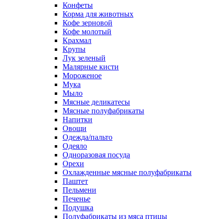
Конфеты
Корма для животных
Кофе зерновой
Кофе молотый
Крахмал
Крупы
Лук зеленый
Малярные кисти
Мороженое
Мука
Мыло
Мясные деликатесы
Мясные полуфабрикаты
Напитки
Овощи
Одежда/пальто
Одеяло
Одноразовая посуда
Орехи
Охлажденные мясные полуфабрикаты
Паштет
Пельмени
Печенье
Подушка
Полуфабрикаты из мяса птицы