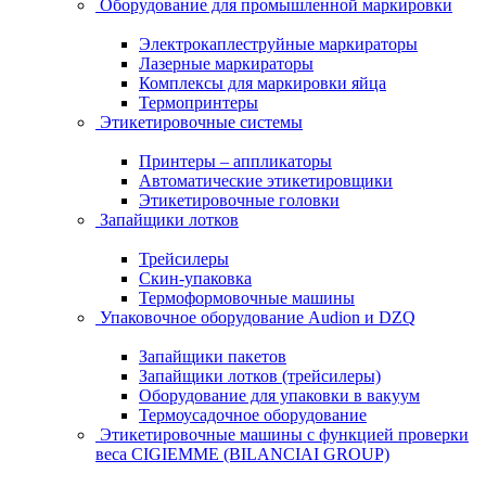
Оборудование для промышленной маркировки
Электрокаплеструйные маркираторы
Лазерные маркираторы
Комплексы для маркировки яйца
Термопринтеры
Этикетировочные системы
Принтеры – аппликаторы
Автоматические этикетировщики
Этикетировочные головки
Запайщики лотков
Трейсилеры
Скин-упаковка
Термоформовочные машины
Упаковочное оборудование Audion и DZQ
Запайщики пакетов
Запайщики лотков (трейсилеры)
Оборудование для упаковки в вакуум
Термоусадочное оборудование
Этикетировочные машины с функцией проверки
веса CIGIEMME (BILANCIAI GROUP)