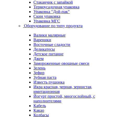
Стаканчик с запайкой
Термоусадочная упаковка
Упаковка "Дой-пак"
Скин упаковка
Упаковка МГС
Оборудование по типу продукта
Валики малярные
Вареники
Восточные сладости
Деликатесы
Детское питание
Джем
Замороженные овощные смеси
Зелень
Зефир
Зубная паста
Известь пушонка
Икра красная, черная, зернистая,
имитационная
Йогурт простой, многослойный, с
наполнителями
Кабель
Какао
Колбасы