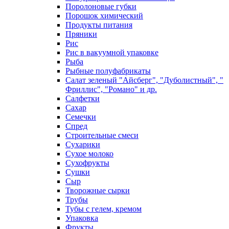
Поролоновые губки
Порошок химический
Продукты питания
Пряники
Рис
Рис в вакуумной упаковке
Рыба
Рыбные полуфабрикаты
Салат зеленый "Айсберг", "Дуболистный", "
Фриллис", "Романо" и др.
Салфетки
Сахар
Семечки
Спред
Строительные смеси
Сухарики
Сухое молоко
Сухофрукты
Сушки
Сыр
Творожные сырки
Трубы
Тубы с гелем, кремом
Упаковка
Фрукты