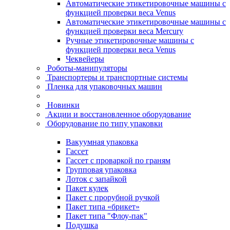
Автоматические этикетировочные машины с
функцией проверки веса Venus
Автоматические этикетировочные машины с
функцией проверки веса Mercury
Ручные этикетировочные машины с
функцией проверки веса Venus
Чеквейеры
Роботы-манипуляторы
Транспортеры и транспортные системы
Пленка для упаковочных машин
Новинки
Акции и восстановленное оборудование
Оборудование по типу упаковки
Вакуумная упаковка
Гассет
Гассет с проваркой по граням
Групповая упаковка
Лоток с запайкой
Пакет кулек
Пакет с прорубной ручкой
Пакет типа «брикет»
Пакет типа "Флоу-пак"
Подушка