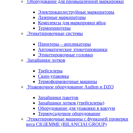
Оборудование для промышленной маркировки
Электрокаплеструйные маркираторы
Лазерные маркираторы
Комплексы для маркировки яйца
Термопринтеры
Этикетировочные системы
Принтеры – аппликаторы
Автоматические этикетировщики
Этикетировочные головки
Запайщики лотков
Трейсилеры
Скин-упаковка
Термоформовочные машины
Упаковочное оборудование Audion и DZQ
Запайщики пакетов
Запайщики лотков (трейсилеры)
Оборудование для упаковки в вакуум
Термоусадочное оборудование
Этикетировочные машины с функцией проверки
веса CIGIEMME (BILANCIAI GROUP)