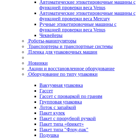
Автоматические этикетировочные машины с
функцией проверки веса Venus
Автоматические этикетировочные машины с
функцией проверки веса Mercury
Ручные этикетировочные машины с
функцией проверки веса Venus
Чеквейеры
Роботы-манипуляторы
Транспортеры и транспортные системы
Пленка для упаковочных машин
Новинки
Акции и восстановленное оборудование
Оборудование по типу упаковки
Вакуумная упаковка
Гассет
Гассет с проваркой по граням
Групповая упаковка
Лоток с запайкой
Пакет кулек
Пакет с прорубной ручкой
Пакет типа «брикет»
Пакет типа "Флоу-пак"
Подушка