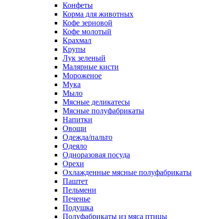
Конфеты
Корма для животных
Кофе зерновой
Кофе молотый
Крахмал
Крупы
Лук зеленый
Малярные кисти
Мороженое
Мука
Мыло
Мясные деликатесы
Мясные полуфабрикаты
Напитки
Овощи
Одежда/пальто
Одеяло
Одноразовая посуда
Орехи
Охлажденные мясные полуфабрикаты
Паштет
Пельмени
Печенье
Подушка
Полуфабрикаты из мяса птицы