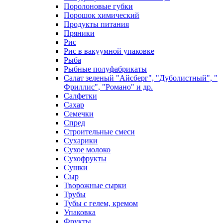
Поролоновые губки
Порошок химический
Продукты питания
Пряники
Рис
Рис в вакуумной упаковке
Рыба
Рыбные полуфабрикаты
Салат зеленый "Айсберг", "Дуболистный", "
Фриллис", "Романо" и др.
Салфетки
Сахар
Семечки
Спред
Строительные смеси
Сухарики
Сухое молоко
Сухофрукты
Сушки
Сыр
Творожные сырки
Трубы
Тубы с гелем, кремом
Упаковка
Фрукты