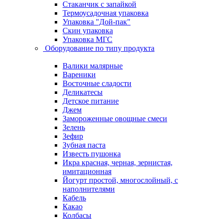
Стаканчик с запайкой
Термоусадочная упаковка
Упаковка "Дой-пак"
Скин упаковка
Упаковка МГС
Оборудование по типу продукта
Валики малярные
Вареники
Восточные сладости
Деликатесы
Детское питание
Джем
Замороженные овощные смеси
Зелень
Зефир
Зубная паста
Известь пушонка
Икра красная, черная, зернистая,
имитационная
Йогурт простой, многослойный, с
наполнителями
Кабель
Какао
Колбасы