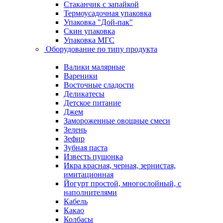
Стаканчик с запайкой
Термоусадочная упаковка
Упаковка "Дой-пак"
Скин упаковка
Упаковка МГС
Оборудование по типу продукта
Валики малярные
Вареники
Восточные сладости
Деликатесы
Детское питание
Джем
Замороженные овощные смеси
Зелень
Зефир
Зубная паста
Известь пушонка
Икра красная, черная, зернистая,
имитационная
Йогурт простой, многослойный, с
наполнителями
Кабель
Какао
Колбасы