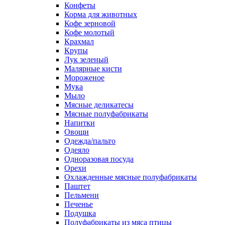
Конфеты
Корма для животных
Кофе зерновой
Кофе молотый
Крахмал
Крупы
Лук зеленый
Малярные кисти
Мороженое
Мука
Мыло
Мясные деликатесы
Мясные полуфабрикаты
Напитки
Овощи
Одежда/пальто
Одеяло
Одноразовая посуда
Орехи
Охлажденные мясные полуфабрикаты
Паштет
Пельмени
Печенье
Подушка
Полуфабрикаты из мяса птицы