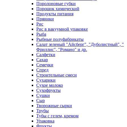
Поролоновые губки
Порошок химический
Продукты питания
Пряники
Рис
Рис в вакуумной упаковке
Рыба
Рыбные полуфабрикаты
Салат зеленый "Айсберг", "Дуболистный", "
Фриллис", "Романо" и др.
Салфетки
Сахар
Семечки
Спред
Строительные смеси
Сухарики
Сухое молоко
Сухофрукты
Сушки
Сыр
Творожные сырки
Трубы
Тубы с гелем, кремом
Упаковка
Фрукты