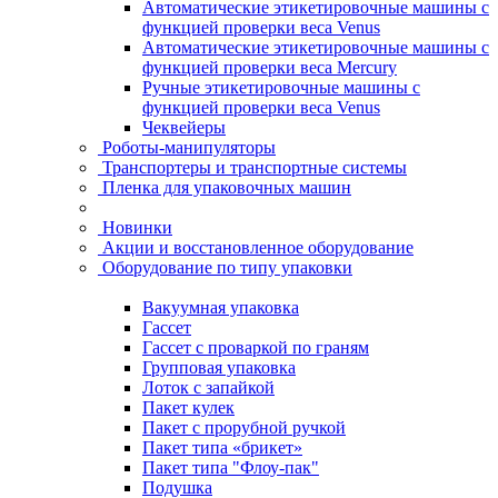
Автоматические этикетировочные машины с
функцией проверки веса Venus
Автоматические этикетировочные машины с
функцией проверки веса Mercury
Ручные этикетировочные машины с
функцией проверки веса Venus
Чеквейеры
Роботы-манипуляторы
Транспортеры и транспортные системы
Пленка для упаковочных машин
Новинки
Акции и восстановленное оборудование
Оборудование по типу упаковки
Вакуумная упаковка
Гассет
Гассет с проваркой по граням
Групповая упаковка
Лоток с запайкой
Пакет кулек
Пакет с прорубной ручкой
Пакет типа «брикет»
Пакет типа "Флоу-пак"
Подушка