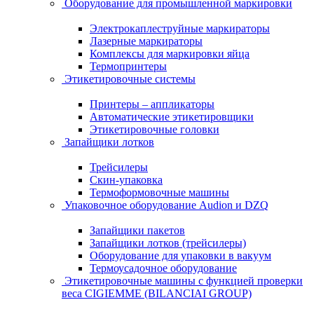
Оборудование для промышленной маркировки
Электрокаплеструйные маркираторы
Лазерные маркираторы
Комплексы для маркировки яйца
Термопринтеры
Этикетировочные системы
Принтеры – аппликаторы
Автоматические этикетировщики
Этикетировочные головки
Запайщики лотков
Трейсилеры
Скин-упаковка
Термоформовочные машины
Упаковочное оборудование Audion и DZQ
Запайщики пакетов
Запайщики лотков (трейсилеры)
Оборудование для упаковки в вакуум
Термоусадочное оборудование
Этикетировочные машины с функцией проверки
веса CIGIEMME (BILANCIAI GROUP)