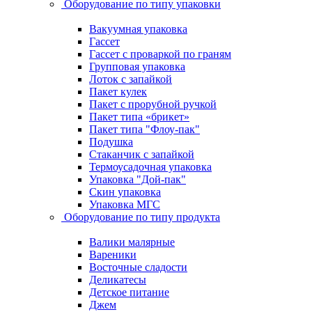
Оборудование по типу упаковки
Вакуумная упаковка
Гассет
Гассет с проваркой по граням
Групповая упаковка
Лоток с запайкой
Пакет кулек
Пакет с прорубной ручкой
Пакет типа «брикет»
Пакет типа "Флоу-пак"
Подушка
Стаканчик с запайкой
Термоусадочная упаковка
Упаковка "Дой-пак"
Скин упаковка
Упаковка МГС
Оборудование по типу продукта
Валики малярные
Вареники
Восточные сладости
Деликатесы
Детское питание
Джем