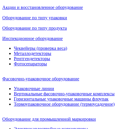
Акции и восстановленное оборудование
Оборудование по типу упаковки
Оборудование по типу продукта
Инспекционное оборудование
Чеквейеры (проверка веса)
Металлодетекторы
Рентгендетекторы
Фотосепараторы
Фасовочно-упаковочное оборудование
Упаковочные линии
Вертикальные фасовочно-упаковочные комплексы
Горизонтальные упаковочные машины флоупак
Термоупаковочное оборудование (термоусадочное)
Оборудование для промышленной маркировки
Электрокаплеструйные маркираторы