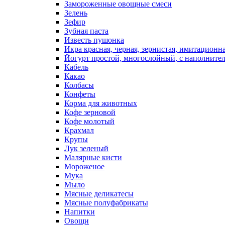
Замороженные овощные смеси
Зелень
Зефир
Зубная паста
Известь пушонка
Икра красная, черная, зернистая, имитационн
Йогурт простой, многослойный, с наполните
Кабель
Какао
Колбасы
Конфеты
Корма для животных
Кофе зерновой
Кофе молотый
Крахмал
Крупы
Лук зеленый
Малярные кисти
Мороженое
Мука
Мыло
Мясные деликатесы
Мясные полуфабрикаты
Напитки
Овощи