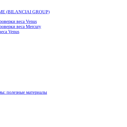
EMME (BILANCIAI GROUP)
оверки веса Venus
оверки веса Mercury
еса Venus
мы: полезные материалы