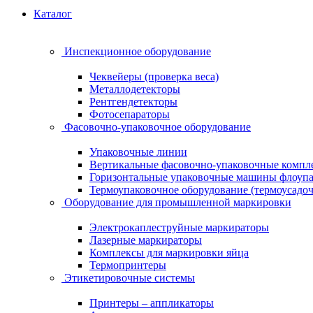
Каталог
Инспекционное оборудование
Чеквейеры (проверка веса)
Металлодетекторы
Рентгендетекторы
Фотосепараторы
Фасовочно-упаковочное оборудование
Упаковочные линии
Вертикальные фасовочно-упаковочные компл
Горизонтальные упаковочные машины флоуп
Термоупаковочное оборудование (термоусадоч
Оборудование для промышленной маркировки
Электрокаплеструйные маркираторы
Лазерные маркираторы
Комплексы для маркировки яйца
Термопринтеры
Этикетировочные системы
Принтеры – аппликаторы