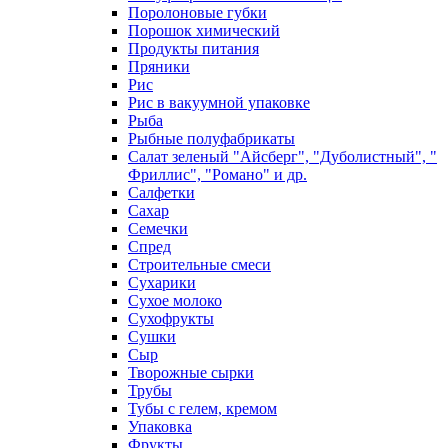
Поролоновые губки
Порошок химический
Продукты питания
Пряники
Рис
Рис в вакуумной упаковке
Рыба
Рыбные полуфабрикаты
Салат зеленый "Айсберг", "Дуболистный", "
Фриллис", "Романо" и др.
Салфетки
Сахар
Семечки
Спред
Строительные смеси
Сухарики
Сухое молоко
Сухофрукты
Сушки
Сыр
Творожные сырки
Трубы
Тубы с гелем, кремом
Упаковка
Фрукты