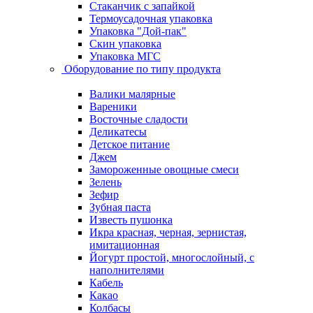
Стаканчик с запайкой
Термоусадочная упаковка
Упаковка "Дой-пак"
Скин упаковка
Упаковка МГС
Оборудование по типу продукта
Валики малярные
Вареники
Восточные сладости
Деликатесы
Детское питание
Джем
Замороженные овощные смеси
Зелень
Зефир
Зубная паста
Известь пушонка
Икра красная, черная, зернистая,
имитационная
Йогурт простой, многослойный, с
наполнителями
Кабель
Какао
Колбасы