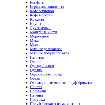
Конфеты
Корма для животных
Кофе зерновой
Кофе молотый
Крахмал
Крупы
Лук зеленый
Малярные кисти
Мороженое
Мука
Мыло
Мясные деликатесы
Мясные полуфабрикаты
Напитки
Овощи
Одежда/пальто
Одеяло
Одноразовая посуда
Орехи
Охлажденные мясные полуфабрикаты
Паштет
Пельмени
Печенье
Подушка
Полуфабрикаты из мяса птицы