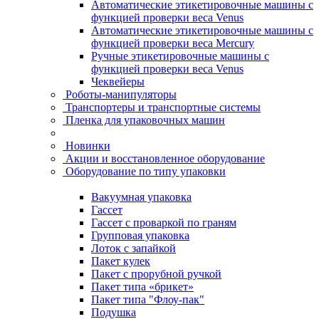
Автоматические этикетировочные машины с
функцией проверки веса Venus
Автоматические этикетировочные машины с
функцией проверки веса Mercury
Ручные этикетировочные машины с
функцией проверки веса Venus
Чеквейеры
Роботы-манипуляторы
Транспортеры и транспортные системы
Пленка для упаковочных машин
Новинки
Акции и восстановленное оборудование
Оборудование по типу упаковки
Вакуумная упаковка
Гассет
Гассет с проваркой по граням
Групповая упаковка
Лоток с запайкой
Пакет кулек
Пакет с прорубной ручкой
Пакет типа «брикет»
Пакет типа "Флоу-пак"
Подушка