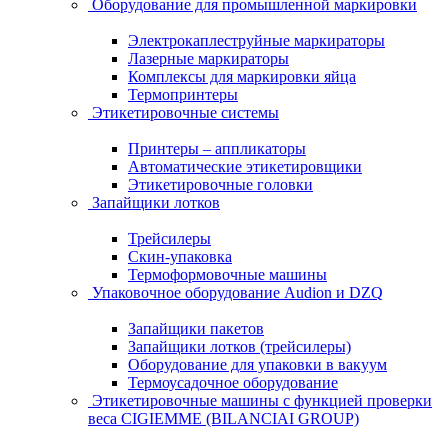
Оборудование для промышленной маркировки
Электрокаплеструйные маркираторы
Лазерные маркираторы
Комплексы для маркировки яйца
Термопринтеры
Этикетировочные системы
Принтеры – аппликаторы
Автоматические этикетировщики
Этикетировочные головки
Запайщики лотков
Трейсилеры
Скин-упаковка
Термоформовочные машины
Упаковочное оборудование Audion и DZQ
Запайщики пакетов
Запайщики лотков (трейсилеры)
Оборудование для упаковки в вакуум
Термоусадочное оборудование
Этикетировочные машины с функцией проверки
веса CIGIEMME (BILANCIAI GROUP)