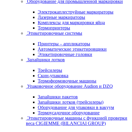
Оборудование для промышленной маркировки
Электрокаплеструйные маркираторы
Лазерные маркираторы
Комплексы для маркировки яйца
Термопринтеры
Этикетировочные системы
Принтеры – аппликаторы
Автоматические этикетировщики
Этикетировочные головки
Запайщики лотков
Трейсилеры
Скин-упаковка
Термоформовочные машины
Упаковочное оборудование Audion и DZQ
Запайщики пакетов
Запайщики лотков (трейсилеры)
Оборудование для упаковки в вакуум
Термоусадочное оборудование
Этикетировочные машины с функцией проверки
веса CIGIEMME (BILANCIAI GROUP)