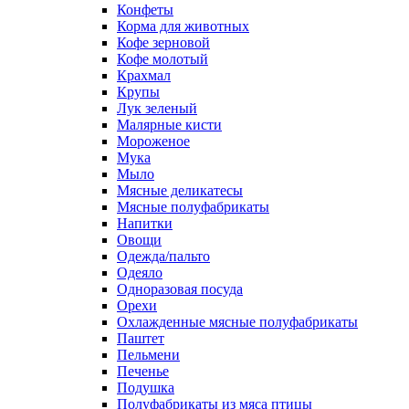
Конфеты
Корма для животных
Кофе зерновой
Кофе молотый
Крахмал
Крупы
Лук зеленый
Малярные кисти
Мороженое
Мука
Мыло
Мясные деликатесы
Мясные полуфабрикаты
Напитки
Овощи
Одежда/пальто
Одеяло
Одноразовая посуда
Орехи
Охлажденные мясные полуфабрикаты
Паштет
Пельмени
Печенье
Подушка
Полуфабрикаты из мяса птицы