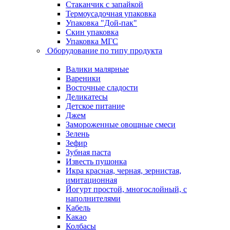
Стаканчик с запайкой
Термоусадочная упаковка
Упаковка "Дой-пак"
Скин упаковка
Упаковка МГС
Оборудование по типу продукта
Валики малярные
Вареники
Восточные сладости
Деликатесы
Детское питание
Джем
Замороженные овощные смеси
Зелень
Зефир
Зубная паста
Известь пушонка
Икра красная, черная, зернистая,
имитационная
Йогурт простой, многослойный, с
наполнителями
Кабель
Какао
Колбасы