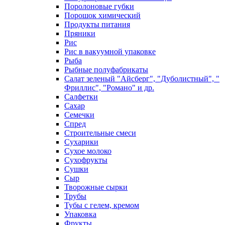
Поролоновые губки
Порошок химический
Продукты питания
Пряники
Рис
Рис в вакуумной упаковке
Рыба
Рыбные полуфабрикаты
Салат зеленый "Айсберг", "Дуболистный", "
Фриллис", "Романо" и др.
Салфетки
Сахар
Семечки
Спред
Строительные смеси
Сухарики
Сухое молоко
Сухофрукты
Сушки
Сыр
Творожные сырки
Трубы
Тубы с гелем, кремом
Упаковка
Фрукты