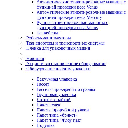
Автоматические этикетировочные машины с
функцией проверки веса Venus
Автоматические этикетировочные машины с
функцией проверки веса Mercury
Ручные этикетировочные машины с
функцией проверки веса Venus
Чеквейеры
Роботы-манипуляторы
Транспортеры и транспортные системы
Пленка для упаковочных машин
Новинки
Акции и восстановленное оборудование
Оборудование по типу упаковки
Вакуумная упаковка
Гассет
Гассет с проваркой по граням
Групповая упаковка
Лоток с запайкой
Пакет кулек
Пакет с прорубной ручкой
Пакет типа «брикет»
Пакет типа "Флоу-пак"
Подушка