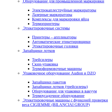
Оборудование для промышленной маркировки
Электрокаплеструйные маркираторы
Лазерные маркираторы
Комплексы для маркировки яйца
Термопринтеры
Этикетировочные системы
Принтеры – аппликаторы
Автоматические этикетировщики
Этикетировочные головки
Запайщики лотков
Трейсилеры
Скин-упаковка
Термоформовочные машины
Упаковочное оборудование Audion и DZQ
Запайщики пакетов
Запайщики лотков (трейсилеры)
Оборудование для упаковки в вакуум
Термоусадочное оборудование
Этикетировочные машины с функцией проверки
веса CIGIEMME (BILANCIAI GROUP)