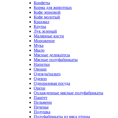
Конфеты
Корма для животных
Кофе зерновой
Кофе молотый
Крахмал
Крупы
Лук зеленый
Малярные кисти
Мороженое
Мука
Мыло
Мясные деликатесы
Мясные полуфабрикаты
Напитки
Овощи
Одежда/пальто
Одеяло
Одноразовая посуда
Орехи
Охлажденные мясные полуфабрикаты
Паштет
Пельмени
Печенье
Подушка
Полуфабрикаты из мяса птицы