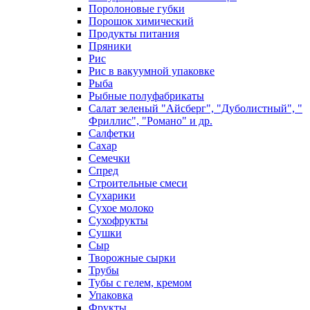
Поролоновые губки
Порошок химический
Продукты питания
Пряники
Рис
Рис в вакуумной упаковке
Рыба
Рыбные полуфабрикаты
Салат зеленый "Айсберг", "Дуболистный", "
Фриллис", "Романо" и др.
Салфетки
Сахар
Семечки
Спред
Строительные смеси
Сухарики
Сухое молоко
Сухофрукты
Сушки
Сыр
Творожные сырки
Трубы
Тубы с гелем, кремом
Упаковка
Фрукты