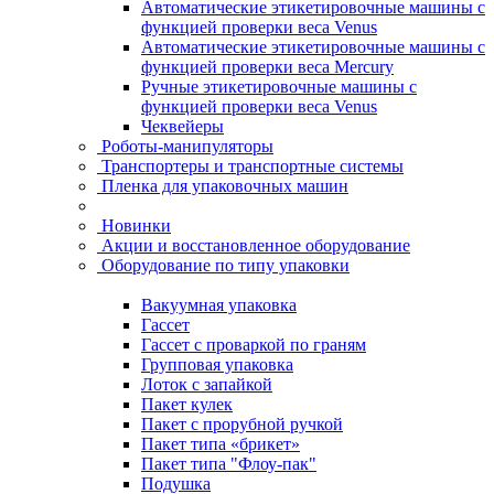
Автоматические этикетировочные машины с
функцией проверки веса Venus
Автоматические этикетировочные машины с
функцией проверки веса Mercury
Ручные этикетировочные машины с
функцией проверки веса Venus
Чеквейеры
Роботы-манипуляторы
Транспортеры и транспортные системы
Пленка для упаковочных машин
Новинки
Акции и восстановленное оборудование
Оборудование по типу упаковки
Вакуумная упаковка
Гассет
Гассет с проваркой по граням
Групповая упаковка
Лоток с запайкой
Пакет кулек
Пакет с прорубной ручкой
Пакет типа «брикет»
Пакет типа "Флоу-пак"
Подушка