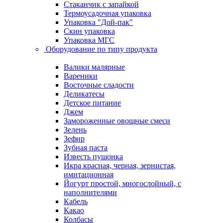
Стаканчик с запайкой
Термоусадочная упаковка
Упаковка "Дой-пак"
Скин упаковка
Упаковка МГС
Оборудование по типу продукта
Валики малярные
Вареники
Восточные сладости
Деликатесы
Детское питание
Джем
Замороженные овощные смеси
Зелень
Зефир
Зубная паста
Известь пушонка
Икра красная, черная, зернистая,
имитационная
Йогурт простой, многослойный, с
наполнителями
Кабель
Какао
Колбасы