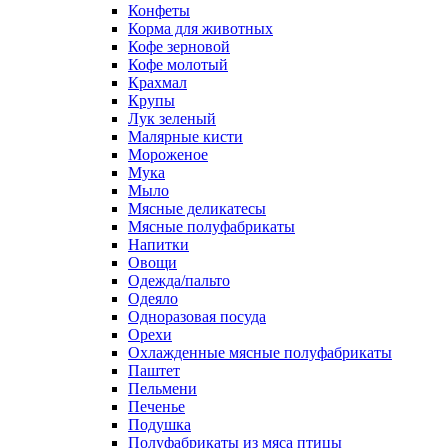
Конфеты
Корма для животных
Кофе зерновой
Кофе молотый
Крахмал
Крупы
Лук зеленый
Малярные кисти
Мороженое
Мука
Мыло
Мясные деликатесы
Мясные полуфабрикаты
Напитки
Овощи
Одежда/пальто
Одеяло
Одноразовая посуда
Орехи
Охлажденные мясные полуфабрикаты
Паштет
Пельмени
Печенье
Подушка
Полуфабрикаты из мяса птицы