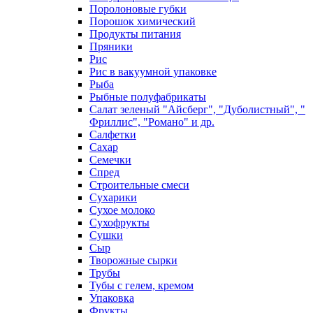
Поролоновые губки
Порошок химический
Продукты питания
Пряники
Рис
Рис в вакуумной упаковке
Рыба
Рыбные полуфабрикаты
Салат зеленый "Айсберг", "Дуболистный", "
Фриллис", "Романо" и др.
Салфетки
Сахар
Семечки
Спред
Строительные смеси
Сухарики
Сухое молоко
Сухофрукты
Сушки
Сыр
Творожные сырки
Трубы
Тубы с гелем, кремом
Упаковка
Фрукты