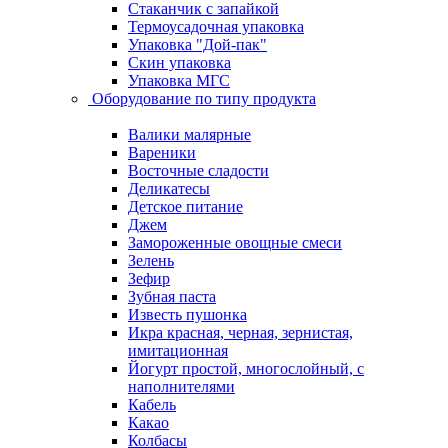
Стаканчик с запайкой
Термоусадочная упаковка
Упаковка "Дой-пак"
Скин упаковка
Упаковка МГС
Оборудование по типу продукта
Валики малярные
Вареники
Восточные сладости
Деликатесы
Детское питание
Джем
Замороженные овощные смеси
Зелень
Зефир
Зубная паста
Известь пушонка
Икра красная, черная, зернистая,
имитационная
Йогурт простой, многослойный, с
наполнителями
Кабель
Какао
Колбасы