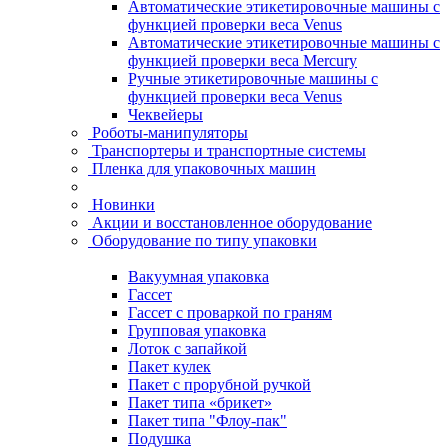
Автоматические этикетировочные машины с
функцией проверки веса Venus
Автоматические этикетировочные машины с
функцией проверки веса Mercury
Ручные этикетировочные машины с
функцией проверки веса Venus
Чеквейеры
Роботы-манипуляторы
Транспортеры и транспортные системы
Пленка для упаковочных машин
Новинки
Акции и восстановленное оборудование
Оборудование по типу упаковки
Вакуумная упаковка
Гассет
Гассет с проваркой по граням
Групповая упаковка
Лоток с запайкой
Пакет кулек
Пакет с прорубной ручкой
Пакет типа «брикет»
Пакет типа "Флоу-пак"
Подушка