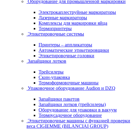
Оборудование для промышленной маркировки
Электрокаплеструйные маркираторы
Лазерные маркираторы
Комплексы для маркировки яйца
Термопринтеры
Этикетировочные системы
Принтеры – аппликаторы
Автоматические этикетировщики
Этикетировочные головки
Запайщики лотков
Трейсилеры
Скин-упаковка
Термоформовочные машины
Упаковочное оборудование Audion и DZQ
Запайщики пакетов
Запайщики лотков (трейсилеры)
Оборудование для упаковки в вакуум
Термоусадочное оборудование
Этикетировочные машины с функцией проверки
веса CIGIEMME (BILANCIAI GROUP)