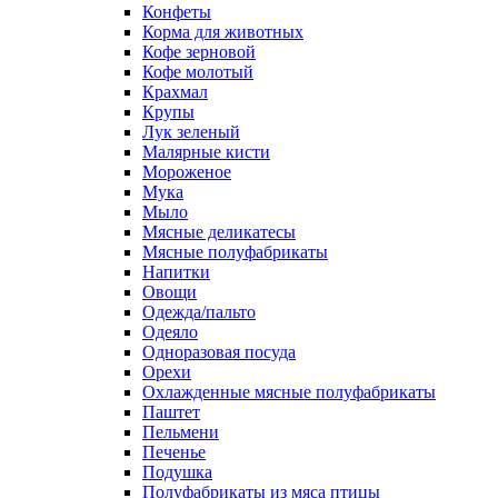
Конфеты
Корма для животных
Кофе зерновой
Кофе молотый
Крахмал
Крупы
Лук зеленый
Малярные кисти
Мороженое
Мука
Мыло
Мясные деликатесы
Мясные полуфабрикаты
Напитки
Овощи
Одежда/пальто
Одеяло
Одноразовая посуда
Орехи
Охлажденные мясные полуфабрикаты
Паштет
Пельмени
Печенье
Подушка
Полуфабрикаты из мяса птицы