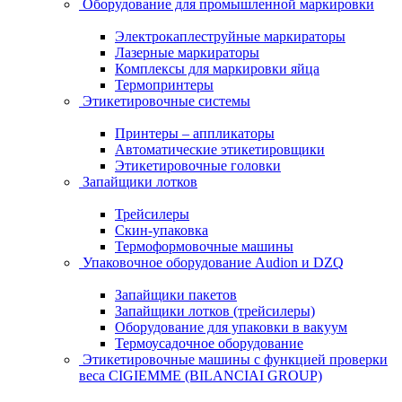
Оборудование для промышленной маркировки
Электрокаплеструйные маркираторы
Лазерные маркираторы
Комплексы для маркировки яйца
Термопринтеры
Этикетировочные системы
Принтеры – аппликаторы
Автоматические этикетировщики
Этикетировочные головки
Запайщики лотков
Трейсилеры
Скин-упаковка
Термоформовочные машины
Упаковочное оборудование Audion и DZQ
Запайщики пакетов
Запайщики лотков (трейсилеры)
Оборудование для упаковки в вакуум
Термоусадочное оборудование
Этикетировочные машины с функцией проверки
веса CIGIEMME (BILANCIAI GROUP)