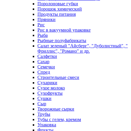
Поролоновые губки
Порошок химический
Продукты питания
Пряники
Рис
Рис в вакуумной упаковке
Рыба
Рыбные полуфабрикаты
Салат зеленый "Айсберг", "Дуболистный", "
Фриллис", "Романо" и др.
Салфетки
Сахар
Семечки
Спред
Строительные смеси
Сухарики
Сухое молоко
Сухофрукты
Сушки
Сыр
Творожные сырки
Трубы
Тубы с гелем, кремом
Упаковка
Фрукты