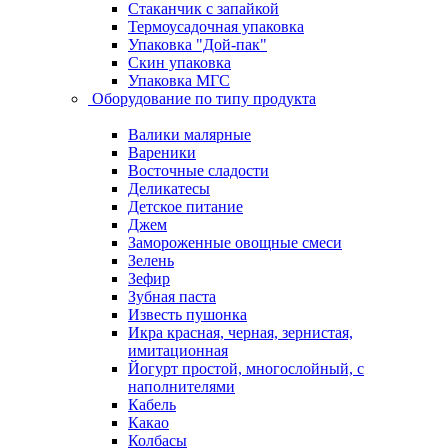
Стаканчик с запайкой
Термоусадочная упаковка
Упаковка "Дой-пак"
Скин упаковка
Упаковка МГС
Оборудование по типу продукта
Валики малярные
Вареники
Восточные сладости
Деликатесы
Детское питание
Джем
Замороженные овощные смеси
Зелень
Зефир
Зубная паста
Известь пушонка
Икра красная, черная, зернистая,
имитационная
Йогурт простой, многослойный, с
наполнителями
Кабель
Какао
Колбасы