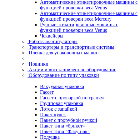
Автоматические этикетировочные машины с
функцией проверки веса Venus
Автоматические этикетировочные машины с
функцией проверки веса Mercury
Ручные этикетировочные машины с
функцией проверки веса Venus
Чеквейеры
Роботы-манипуляторы
Транспортеры и транспортные системы
Пленка для упаковочных машин
Новинки
Акции и восстановленное оборудование
Оборудование по типу упаковки
Вакуумная упаковка
Гассет
Гассет с проваркой по граням
Групповая упаковка
Лоток с запайкой
Пакет кулек
Пакет с прорубной ручкой
Пакет типа «брикет»
Пакет типа "Флоу-пак"
Подушка