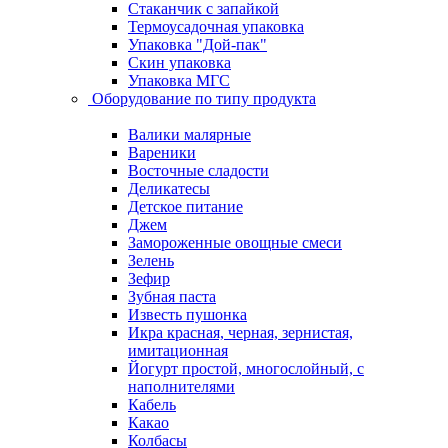
Стаканчик с запайкой
Термоусадочная упаковка
Упаковка "Дой-пак"
Скин упаковка
Упаковка МГС
Оборудование по типу продукта
Валики малярные
Вареники
Восточные сладости
Деликатесы
Детское питание
Джем
Замороженные овощные смеси
Зелень
Зефир
Зубная паста
Известь пушонка
Икра красная, черная, зернистая,
имитационная
Йогурт простой, многослойный, с
наполнителями
Кабель
Какао
Колбасы