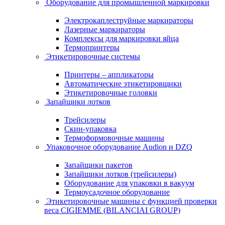
Оборудование для промышленной маркировки
Электрокаплеструйные маркираторы
Лазерные маркираторы
Комплексы для маркировки яйца
Термопринтеры
Этикетировочные системы
Принтеры – аппликаторы
Автоматические этикетировщики
Этикетировочные головки
Запайщики лотков
Трейсилеры
Скин-упаковка
Термоформовочные машины
Упаковочное оборудование Audion и DZQ
Запайщики пакетов
Запайщики лотков (трейсилеры)
Оборудование для упаковки в вакуум
Термоусадочное оборудование
Этикетировочные машины с функцией проверки
веса CIGIEMME (BILANCIAI GROUP)