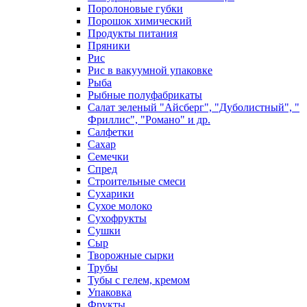
Поролоновые губки
Порошок химический
Продукты питания
Пряники
Рис
Рис в вакуумной упаковке
Рыба
Рыбные полуфабрикаты
Салат зеленый "Айсберг", "Дуболистный", "
Фриллис", "Романо" и др.
Салфетки
Сахар
Семечки
Спред
Строительные смеси
Сухарики
Сухое молоко
Сухофрукты
Сушки
Сыр
Творожные сырки
Трубы
Тубы с гелем, кремом
Упаковка
Фрукты