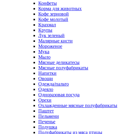
Конфеты
Корма для животных
Кофе зерновой
Кофе молотый
Крахмал
Крупы
Лук зеленый
Малярные кисти
Мороженое
Мука
Мыло
Мясные деликатесы
Мясные полуфабрикаты
Напитки
Овощи
Одежда/пальто
Одеяло
Одноразовая посуда
Орехи
Охлажденные мясные полуфабрикаты
Паштет
Пельмени
Печенье
Подушка
Полуфабрикаты из мяса птицы