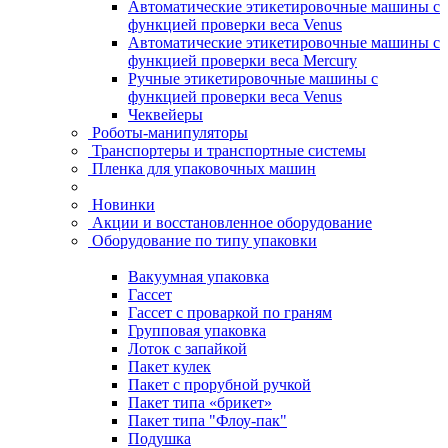
Автоматические этикетировочные машины с
функцией проверки веса Venus
Автоматические этикетировочные машины с
функцией проверки веса Mercury
Ручные этикетировочные машины с
функцией проверки веса Venus
Чеквейеры
Роботы-манипуляторы
Транспортеры и транспортные системы
Пленка для упаковочных машин
Новинки
Акции и восстановленное оборудование
Оборудование по типу упаковки
Вакуумная упаковка
Гассет
Гассет с проваркой по граням
Групповая упаковка
Лоток с запайкой
Пакет кулек
Пакет с прорубной ручкой
Пакет типа «брикет»
Пакет типа "Флоу-пак"
Подушка